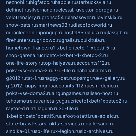
neznobi.ru
bigfatcc.ru
habble.ru
starbucksvia.ru
delfinet.ru
silvernano.ru
elestal.ru
vektor-doroga.ru
velotrenajery.ru
pronso54.ru
lenasever.ru
lovinskix.ru
show-pets.ru
smartnews03.ru
discofoxworld.ru
miraclecoon.ru
pongup.ru
hostel65.ru
liura.ru
glasspb.ru
firehunters.ru
gribowo.ru
gnalis.ru
bulkitula.ru
hometown-france.ru
1-xbeticricetc-1-xbetti-5.ru
shop-garena.ru
cricetc-1-xbetr-1-xbetcc-2.ru
one-life-story.ru
top-halyava.ru
accounts112.ru
poka-vse-doma-2.ru
3-d-file.ru
hahahaharms.ru
g2012.ru
tst-1.ru
shaggy-cat.ru
opsmgr.ru
ev-gallery.ru
g-2012.ru
ops-mgr.ru
accounts-112.ru
csm-demo.ru
poka-vse-doma2.ru
airgungames.ru
allseo-host.ru
tehosmotre.ru
varieta-yug.ru
cricetc1xbetr1xbetcc2.ru
raytor-d.ru
atillagunn.ru
3d-file.ru
1xbeticricetc1xbetti5.ru
uafoot-statti.ru
e-abis1c.ru
store-brawl-stars.ru
kts-services.ru
dark-sand.ru
sindika-01.ru
sp-life.ru
x-legion.ru
sib-archives.ru