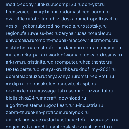
medic-today.ru
taksu.ru
comp123.ru
don-ykt.ru
teensvoice.ru
imgsharing.ru
domashnee-porno.ru
eva-elfie.ru
foto-tur.ru
biz-doska.ru
metropoltravel.ru
veslo-i-yakor.ru
borodino-media.ru
rostotsky.ru
regionufa.ru
weiss-bet.ru
zaryna.ru
casinotablet.ru
universalia.ru
remont-mebeli-moscow.ru
termomur.ru
clubfisher.ru
remstirufa.ru
erdamchi.ru
doramamama.ru
muraviovka-park.ru
worldofwoman.ru
clean-dreams.ru
arkrym.ru
kristinita.ru
dircomputer.ru
healthenter.ru
textexperts.ru
pivnaya-kruzhka.ru
kinofilmy-2021.ru
demolalapaluza.ru
tanyavanya.ru
remstir-tolyatti.ru
msdip.ru
jdol.ru
sokolovr.ru
newtech-spb.ru
rezemkleim.ru
massage-tai.ru
seonub.ru
zvonitut.ru
biolisichka24.ru
mncraft-download.ru
algoritm-sistema.ru
godflesh.ru
ru-industria.ru
zebra-tlt.ru
okna-proficom.ru
erynok.ru
onlinekinospace.ru
startupstudio-fefu.ru
zarges-ru.ru
gegenjustizunrecht.ru
autobalashov.ru
utrovortu.ru