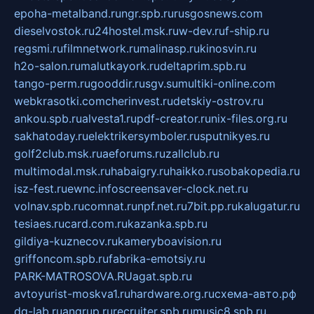
epoha-metalband.ru
ngr.spb.ru
rusgosnews.com
dieselvostok.ru
24hostel.msk.ru
w-dev.ru
f-ship.ru
regsmi.ru
filmnetwork.ru
malinasp.ru
kinosvin.ru
h2o-salon.ru
malutkayork.ru
deltaprim.spb.ru
tango-perm.ru
gooddir.ru
sgv.su
multiki-online.com
webkrasotki.com
cherinvest.ru
detskiy-ostrov.ru
ankou.spb.ru
alvesta1.ru
pdf-creator.ru
nix-files.org.ru
sakhatoday.ru
elektrikersymboler.ru
sputnikyes.ru
golf2club.msk.ru
aeforums.ru
zallclub.ru
multimodal.msk.ru
habaigry.ru
haikko.ru
sobakopedia.ru
isz-fest.ru
ewnc.info
screensaver-clock.net.ru
volnav.spb.ru
comnat.ru
npf.net.ru
7bit.pp.ru
kalugatur.ru
tesiaes.ru
card.com.ru
kazanka.spb.ru
gildiya-kuznecov.ru
kameryboavision.ru
griffoncom.spb.ru
fabrika-emotsiy.ru
PARK-MATROSOVA.RU
agat.spb.ru
avtoyurist-moskva1.ru
hardware.org.ru
схема-авто.рф
dg-lab.ru
angrup.ru
recruiter.spb.ru
music8.spb.ru