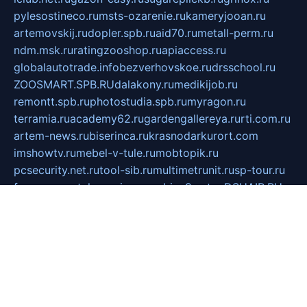
pylesostineco.ru
msts-ozarenie.ru
kameryjooan.ru
artemovskij.ru
dopler.spb.ru
aid70.ru
metall-perm.ru
ndm.msk.ru
ratingzooshop.ru
apiaccess.ru
globalautotrade.info
bezverhovskoe.ru
drsschool.ru
ZOOSMART.SPB.RU
dalakony.ru
medikijob.ru
remontt.spb.ru
photostudia.spb.ru
myragon.ru
terramia.ru
academy62.ru
gardengallereya.ru
rti.com.ru
artem-news.ru
biserinca.ru
krasnodarkurort.com
imshowtv.ru
mebel-v-tule.ru
mobtopik.ru
pcsecurity.net.ru
tool-sib.ru
multimetrunit.ru
sp-tour.ru
fan-cs.ru
santeh-russia.ru
symbian9.net.ru
DSHAIR.RU
tmmotors.spb.ru
xjocuricopii.com
musavtomat.msk.ru
obustrojdom.ru
sovetcik.ru
ybaranovskaya.ru
ppknews.ru
cult-alshei.ru
JAPANRUSSIA.RU
proekciyamebel.ru
imper-finans.ru
rim.org.ru
glamourai.ru
brassminus.ru
zabor-pro.ru
ftn.pp.ru
dorogoe58.ru
laimengpacker.ru
kuzova-zapchasti.ru