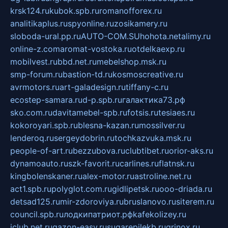
krsk124.ru
kubok.spb.ru
romanofforex.ru
analitikaplus.ru
spyonline.ru
zosikamery.ru
sloboda-ural.pp.ru
AUTO-COM.SU
hohota.net
alimy.ru
online-z.com
aromat-vostoka.ru
otdelkaexp.ru
mobilvest.ru
bbd.net.ru
mebelshop.msk.ru
smp-forum.ru
bastion-td.ru
kosmoscreative.ru
avrmotors.ru
art-galadesign.ru
tiffany-c.ru
ecostep-samara.ru
d-p.spb.ru
галактика73.рф
sko.com.ru
davitamebel-spb.ru
fotsis.ru
tesiaes.ru
kokoroyari.spb.ru
blesna-kazan.ru
mossilver.ru
lenderoq.ru
sergeydobrin.ru
tochkazvuka.msk.ru
people-of-art.ru
bezzubova.ru
clubtibet.ru
orior-aks.ru
dynamoauto.ru
szk-favorit.ru
carlines.ru
flatnsk.ru
kingbolenskaner.ru
alex-motor.ru
astroline.net.ru
act1.spb.ru
polyglot.com.ru
gidlipetsk.ru
ooo-driada.ru
detsad125.ru
mir-zdoroviya.ru
bruslanovo.ru
siterem.ru
council.spb.ru
лодкипатриот.рф
kafekolizey.ru
iclub.net.ru
gazon-easy.ru
sugarepilekb.ru
grinox.ru