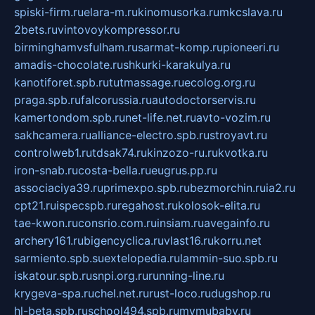
spiski-firm.ru
elara-m.ru
kinomusorka.ru
mkcslava.ru
2bets.ru
vintovoykompressor.ru
birminghamvsfulham.ru
sarmat-komp.ru
pioneeri.ru
amadis-chocolate.ru
shkurki-karakulya.ru
kanotiforet.spb.ru
tutmassage.ru
ecolog.org.ru
praga.spb.ru
falcorussia.ru
autodoctorservis.ru
kamertondom.spb.ru
net-life.net.ru
avto-vozim.ru
sakhcamera.ru
alliance-electro.spb.ru
stroyavt.ru
controlweb1.ru
tdsak74.ru
kinzozo-ru.ru
kvotka.ru
iron-snab.ru
costa-bella.ru
eugrus.pp.ru
associaciya39.ru
primexpo.spb.ru
bezmorchin.ru
ia2.ru
cpt21.ru
ispecspb.ru
regahost.ru
kolosok-elita.ru
tae-kwon.ru
consrio.com.ru
insiam.ru
avegainfo.ru
archery161.ru
bigencyclica.ru
vlast16.ru
korru.net
sarmiento.spb.su
extelopedia.ru
lammin-suo.spb.ru
iskatour.spb.ru
snpi.org.ru
running-line.ru
krygeva-spa.ru
chel.net.ru
rust-loco.ru
dugshop.ru
hl-beta.spb.ru
school494.spb.ru
mymubaby.ru