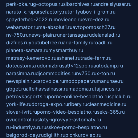
perk-oka.ru
g-octopus.ru
sibarchives.ru
andreislyusar.ru
naruto-x.ru
pursefactory.ru
tor-lyubov-i-grom.ru
spayderhed-2022.ru
movieone.ru
evro-dez.ru
webamator.ru
ma-absolut1.ru
avtopomosch27.ru
nv-750.ru
news-plain.ru
nertansaga.ru
delanalad.ru
dizfiles.ru
youtubefree.ru
aria-family.ru
roadli.ru
planeta-samara.ru
mysmartbuy.ru
matrasy-kemerovo.ru
ashanet.ru
trade-farm.ru
dotcustoms.ru
domizbrusa9x12spb.ru
autodamp.ru
narasimha.ru
djcommodities.ru
nv750.ru
x-ton.ru
newsplain.ru
cardvoice.ru
modopaper.ru
manunae.ru
gbget.ru
alfeihavsalnassr.ru
madoma.ru
tajuncos.ru
petrovkasports.ru
porno-online-besplatno.ru
splclub.ru
york-life.ru
doroga-expo.ru
ribery.ru
cleanmedicine.ru
slovar-ivrit.ru
porno-video-besplatno.ru
seks-365.ru
ovucontrol.ru
sloty-igrovyye-avtomaty.ru
ru-industriya.ru
russkoe-porno-besplatno.ru
belgorod-day.ru
digilith.ru
pichkurovlab.ru