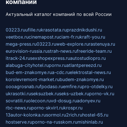
компаний
Актуальный каталог компаний по всей России
03223.ru
ufille.ru
krasotata.ru
prazdnikdushi.ru
veetbox.ru
cinemapost.ru
ciam-fr.ru
kraft-you.ru
mega-press.ru
03223.ru
web-explore.ru
rastenuya.ru
eurovision-russia.ru
strah-news.ru
freeride-team.ru
itrack-24.ru
sexshopexpress.ru
autostudiopro.ru
alabuga-cityhotel.ru
pornv.ru
atlantpereezd.ru
bud-em-znakomye.ru
a-cdc.ru
elektrostal-news.ru
korolevremont-market.ru
budem-znakomye.ru
oooagrosnab.ru
fpodaso.ru
emfire.ru
pro-otdelky.ru
ukrasotki.ru
seksuzbek.ru
seks-uzbek.ru
porno-vk.ru
sovratili.ru
olecoon.ru
vd-dosug.ru
adonyev.ru
rbc-news.ru
porno-skvirt.ru
krospr.ru
13autor-kolonka.ru
sormol.ru
2rich.ru
hostel-65.ru
hostserve.ru
porno-na-russkom.ru
mishinlab.ru