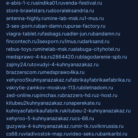
e-abis-1-c.ru
sindika01.ru
venda-festival.ru
store-brawlstars.ru
dooraleksandria.ru
antenna-highly.ru
mine-lab-msk.ru
1-mus.ru
3-sex-porn.ru
ban-damn.ru
purse-factory.ru
viagra-tablet.ru
fasbags.ru
adler-jun.ru
bandamn.ru
fincontech.ru
3sexporn.ru
1mus.ru
darksand.ru
rebus-toys.ru
minelab-msk.ru
alabuga-cityhotel.ru
medsprawo-4-ka.ru
2864420.ru
blagodarenie-spb.ru
zajmy24.ru
tovudyi-4-kuhnyanazakaz.ru
brazzerscom.ru
medsprawo4ka.ru
xehyroo5kuhnyanazakaz.ru
fabrikayfabrikaefabrika.ru
vskrytie-zamkov-moskva-113.ru
biletnadom.ru
zed-online.ru
pimchax.ru
brazzers-hd.ru
z-host.ru
kitubeu2kuhnyanazakaz.ru
naperekate.ru
kuhnyaofabrikaufabrik.ru
kitubeu-2-kuhnyanazakaz.ru
xehyroo-5-kuhnyanazakaz.ru
cs-68.ru
guzywia-4-kuhnyanazakaz.ru
mir-tk.ru
vlknrussia.ru
cs68.ru
vladivostok-map.ru
video-seks.ru
bankaribi.ru