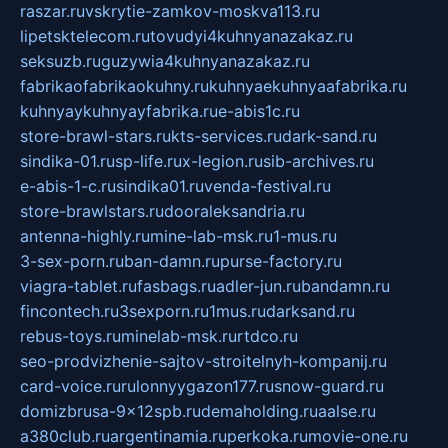
raszar.ru
vskrytie-zamkov-moskva113.ru
lipetsktelecom.ru
tovudyi4kuhnyanazakaz.ru
seksuzb.ru
guzywia4kuhnyanazakaz.ru
fabrikaofabrikaokuhny.ru
kuhnyaekuhnyaafabrika.ru
kuhnyaykuhnyayfabrika.ru
e-abis1c.ru
store-brawl-stars.ru
kts-services.ru
dark-sand.ru
sindika-01.ru
sp-life.ru
x-legion.ru
sib-archives.ru
e-abis-1-c.ru
sindika01.ru
venda-festival.ru
store-brawlstars.ru
dooraleksandria.ru
antenna-highly.ru
mine-lab-msk.ru
1-mus.ru
3-sex-porn.ru
ban-damn.ru
purse-factory.ru
viagra-tablet.ru
fasbags.ru
adler-jun.ru
bandamn.ru
fincontech.ru
3sexporn.ru
1mus.ru
darksand.ru
rebus-toys.ru
minelab-msk.ru
rtdco.ru
seo-prodvizhenie-sajtov-stroitelnyh-kompanij.ru
card-voice.ru
rulonnyygazon177.ru
snow-guard.ru
domizbrusa-9x12spb.ru
demaholding.ru
aalse.ru
a380club.ru
argentinamia.ru
perkoka.ru
movie-one.ru