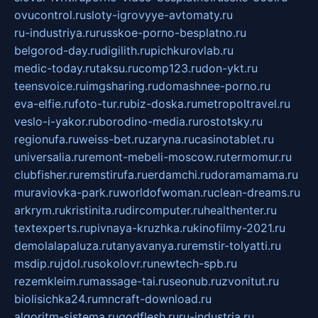
ovucontrol.ru
sloty-igrovyye-avtomaty.ru
ru-industriya.ru
russkoe-porno-besplatno.ru
belgorod-day.ru
digilith.ru
pichkurovlab.ru
medic-today.ru
taksu.ru
comp123.ru
don-ykt.ru
teensvoice.ru
imgsharing.ru
domashnee-porno.ru
eva-elfie.ru
foto-tur.ru
biz-doska.ru
metropoltravel.ru
veslo-i-yakor.ru
borodino-media.ru
rostotsky.ru
regionufa.ru
weiss-bet.ru
zaryna.ru
casinotablet.ru
universalia.ru
remont-mebeli-moscow.ru
termomur.ru
clubfisher.ru
remstirufa.ru
erdamchi.ru
doramamama.ru
muraviovka-park.ru
worldofwoman.ru
clean-dreams.ru
arkrym.ru
kristinita.ru
dircomputer.ru
healthenter.ru
textexperts.ru
pivnaya-kruzhka.ru
kinofilmy-2021.ru
demolalapaluza.ru
tanyavanya.ru
remstir-tolyatti.ru
msdip.ru
jdol.ru
sokolovr.ru
newtech-spb.ru
rezemkleim.ru
massage-tai.ru
seonub.ru
zvonitut.ru
biolisichka24.ru
mncraft-download.ru
algoritm-sistema.ru
godflesh.ru
ru-industria.ru