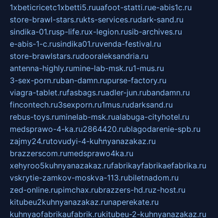
1xbeticricetc1xbetti5.ru
uafoot-statti.ru
e-abis1c.ru
store-brawl-stars.ru
kts-services.ru
dark-sand.ru
sindika-01.ru
sp-life.ru
x-legion.ru
sib-archives.ru
e-abis-1-c.ru
sindika01.ru
venda-festival.ru
store-brawlstars.ru
dooraleksandria.ru
antenna-highly.ru
mine-lab-msk.ru
1-mus.ru
3-sex-porn.ru
ban-damn.ru
purse-factory.ru
viagra-tablet.ru
fasbags.ru
adler-jun.ru
bandamn.ru
fincontech.ru
3sexporn.ru
1mus.ru
darksand.ru
rebus-toys.ru
minelab-msk.ru
alabuga-cityhotel.ru
medsprawo-4-ka.ru
2864420.ru
blagodarenie-spb.ru
zajmy24.ru
tovudyi-4-kuhnyanazakaz.ru
brazzerscom.ru
medsprawo4ka.ru
xehyroo5kuhnyanazakaz.ru
fabrikayfabrikaefabrika.ru
vskrytie-zamkov-moskva-113.ru
biletnadom.ru
zed-online.ru
pimchax.ru
brazzers-hd.ru
z-host.ru
kitubeu2kuhnyanazakaz.ru
naperekate.ru
kuhnyaofabrikaufabrik.ru
kitubeu-2-kuhnyanazakaz.ru