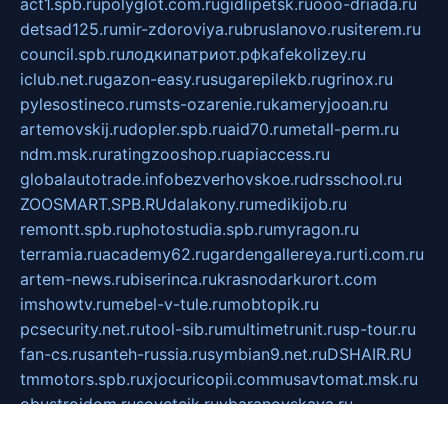
act1.spb.ru
polyglot.com.ru
gidlipetsk.ru
ooo-driada.ru
detsad125.ru
mir-zdoroviya.ru
bruslanovo.ru
siterem.ru
council.spb.ru
лодкипатриот.рф
kafekolizey.ru
iclub.net.ru
gazon-easy.ru
sugarepilekb.ru
grinox.ru
pylesostineco.ru
msts-ozarenie.ru
kameryjooan.ru
artemovskij.ru
dopler.spb.ru
aid70.ru
metall-perm.ru
ndm.msk.ru
ratingzooshop.ru
apiaccess.ru
globalautotrade.info
bezverhovskoe.ru
drsschool.ru
ZOOSMART.SPB.RU
dalakony.ru
medikijob.ru
remontt.spb.ru
photostudia.spb.ru
myragon.ru
terramia.ru
academy62.ru
gardengallereya.ru
rti.com.ru
artem-news.ru
biserinca.ru
krasnodarkurort.com
imshowtv.ru
mebel-v-tule.ru
mobtopik.ru
pcsecurity.net.ru
tool-sib.ru
multimetrunit.ru
sp-tour.ru
fan-cs.ru
santeh-russia.ru
symbian9.net.ru
DSHAIR.RU
tmmotors.spb.ru
xjocuricopii.com
musavtomat.msk.ru
obustrojdom.ru
sovetcik.ru
ybaranovskaya.ru
ppknews.ru
cult-alshei.ru
JAPANRUSSIA.RU