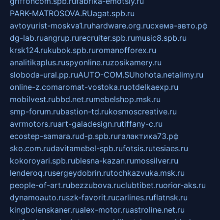
griffoncom.spb.ru
fabrika-emotsiy.ru
PARK-MATROSOVA.RU
agat.spb.ru
avtoyurist-moskva1.ru
hardware.org.ru
схема-авто.рф
dg-lab.ru
angrup.ru
recruiter.spb.ru
music8.spb.ru
krsk124.ru
kubok.spb.ru
romanofforex.ru
analitikaplus.ru
spyonline.ru
zosikamery.ru
sloboda-ural.pp.ru
AUTO-COM.SU
hohota.net
alimy.ru
online-z.com
aromat-vostoka.ru
otdelkaexp.ru
mobilvest.ru
bbd.net.ru
mebelshop.msk.ru
smp-forum.ru
bastion-td.ru
kosmoscreative.ru
avrmotors.ru
art-galadesign.ru
tiffany-c.ru
ecostep-samara.ru
d-p.spb.ru
галактика73.рф
sko.com.ru
davitamebel-spb.ru
fotsis.ru
tesiaes.ru
kokoroyari.spb.ru
blesna-kazan.ru
mossilver.ru
lenderoq.ru
sergeydobrin.ru
tochkazvuka.msk.ru
people-of-art.ru
bezzubova.ru
clubtibet.ru
orior-aks.ru
dynamoauto.ru
szk-favorit.ru
carlines.ru
flatnsk.ru
kingbolenskaner.ru
alex-motor.ru
astroline.net.ru