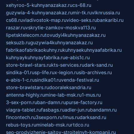
xehyroo-5-kuhnyanazakaz.ru
cs-68.ru
guzywia-4-kuhnyanazakaz.ru
mir-tk.ru
vlknrussia.ru
cs68.ru
vladivostok-map.ru
video-seks.ru
bankaribi.ru
raszar.ru
vskrytie-zamkov-moskva113.ru
lipetsktelecom.ru
tovudyi4kuhnyanazakaz.ru
seksuzb.ru
guzywia4kuhnyanazakaz.ru
fabrikaofabrikaokuhny.ru
kuhnyaekuhnyaafabrika.ru
kuhnyaykuhnyayfabrika.ru
e-abis1c.ru
store-brawl-stars.ru
kts-services.ru
dark-sand.ru
sindika-01.ru
sp-life.ru
x-legion.ru
sib-archives.ru
e-abis-1-c.ru
sindika01.ru
venda-festival.ru
store-brawlstars.ru
dooraleksandria.ru
antenna-highly.ru
mine-lab-msk.ru
1-mus.ru
3-sex-porn.ru
ban-damn.ru
purse-factory.ru
viagra-tablet.ru
fasbags.ru
adler-jun.ru
bandamn.ru
fincontech.ru
3sexporn.ru
1mus.ru
darksand.ru
rebus-toys.ru
minelab-msk.ru
rtdco.ru
seo-prodvizhenie-sajtov-stroitelnyh-kompanij.ru