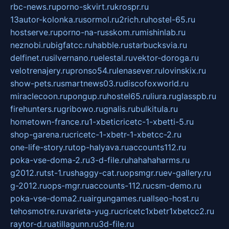
rbc-news.ru
porno-skvirt.ru
krospr.ru
13autor-kolonka.ru
sormol.ru
2rich.ru
hostel-65.ru
hostserve.ru
porno-na-russkom.ru
mishinlab.ru
neznobi.ru
bigfatcc.ru
habble.ru
starbucksvia.ru
delfinet.ru
silvernano.ru
elestal.ru
vektor-doroga.ru
velotrenajery.ru
pronso54.ru
lenasever.ru
lovinskix.ru
show-pets.ru
smartnews03.ru
discofoxworld.ru
miraclecoon.ru
pongup.ru
hostel65.ru
liura.ru
glasspb.ru
firehunters.ru
gribowo.ru
gnalis.ru
bulkitula.ru
hometown-france.ru
1-xbeticricetc-1-xbetti-5.ru
shop-garena.ru
cricetc-1-xbetr-1-xbetcc-2.ru
one-life-story.ru
top-halyava.ru
accounts112.ru
poka-vse-doma-2.ru
3-d-file.ru
hahahaharms.ru
g2012.ru
tst-1.ru
shaggy-cat.ru
opsmgr.ru
ev-gallery.ru
g-2012.ru
ops-mgr.ru
accounts-112.ru
csm-demo.ru
poka-vse-doma2.ru
airgungames.ru
allseo-host.ru
tehosmotre.ru
varieta-yug.ru
cricetc1xbetr1xbetcc2.ru
raytor-d.ru
atillagunn.ru
3d-file.ru