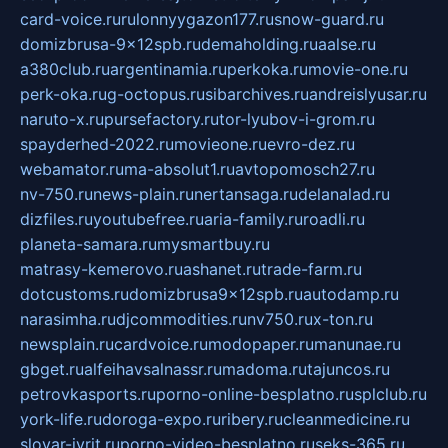
card-voice.ru
rulonnyygazon177.ru
snow-guard.ru
domizbrusa-9x12spb.ru
demaholding.ru
aalse.ru
a380club.ru
argentinamia.ru
perkoka.ru
movie-one.ru
perk-oka.ru
g-octopus.ru
sibarchives.ru
andreislyusar.ru
naruto-x.ru
pursefactory.ru
tor-lyubov-i-grom.ru
spayderhed-2022.ru
movieone.ru
evro-dez.ru
webamator.ru
ma-absolut1.ru
avtopomosch27.ru
nv-750.ru
news-plain.ru
nertansaga.ru
delanalad.ru
dizfiles.ru
youtubefree.ru
aria-family.ru
roadli.ru
planeta-samara.ru
mysmartbuy.ru
matrasy-kemerovo.ru
ashanet.ru
trade-farm.ru
dotcustoms.ru
domizbrusa9x12spb.ru
autodamp.ru
narasimha.ru
djcommodities.ru
nv750.ru
x-ton.ru
newsplain.ru
cardvoice.ru
modopaper.ru
manunae.ru
gbget.ru
alfeihavsalnassr.ru
madoma.ru
tajuncos.ru
petrovkasports.ru
porno-online-besplatno.ru
splclub.ru
york-life.ru
doroga-expo.ru
ribery.ru
cleanmedicine.ru
slovar-ivrit.ru
porno-video-besplatno.ru
seks-365.ru