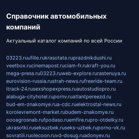
Справочник автомобильных
компаний
Актуальный каталог компаний по всей России
03223.ru
ufille.ru
krasotata.ru
prazdnikdushi.ru
veetbox.ru
cinemapost.ru
ciam-fr.ru
kraft-you.ru
mega-press.ru
03223.ru
web-explore.ru
rastenuya.ru
eurovision-russia.ru
strah-news.ru
freeride-team.ru
itrack-24.ru
sexshopexpress.ru
autostudiopro.ru
alabuga-cityhotel.ru
pornv.ru
atlantpereezd.ru
bud-em-znakomye.ru
a-cdc.ru
elektrostal-news.ru
korolevremont-market.ru
budem-znakomye.ru
oooagrosnab.ru
fpodaso.ru
emfire.ru
pro-otdelky.ru
ukrasotki.ru
seksuzbek.ru
seks-uzbek.ru
porno-vk.ru
sovratili.ru
olecoon.ru
vd-dosug.ru
adonyev.ru