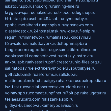
iskatour.spb.ru
snpi.org.ru
running-line.ru
krygeva-spa.ru
chel.net.ru
rust-loco.ru
dugshop.ru
hl-beta.spb.ru
school494.spb.ru
mymubaby.ru
epoha-metalband.ru
ngr.spb.ru
rusgosnews.com
dieselvostok.ru
24hostel.msk.ru
w-dev.ru
f-ship.ru
regsmi.ru
filmnetwork.ru
malinasp.ru
kinosvin.ru
h2o-salon.ru
malutkayork.ru
deltaprim.spb.ru
tango-perm.ru
gooddir.ru
sgv.su
multiki-online.com
webkrasotki.com
cherinvest.ru
detskiy-ostrov.ru
ankou.spb.ru
alvesta1.ru
pdf-creator.ru
nix-files.org.ru
sakhatoday.ru
elektrikersymboler.ru
sputnikyes.ru
golf2club.msk.ru
aeforums.ru
zallclub.ru
multimodal.msk.ru
habaigry.ru
haikko.ru
sobakopedia.ru
isz-fest.ru
ewnc.info
screensaver-clock.net.ru
volnav.spb.ru
comnat.ru
npf.net.ru
7bit.pp.ru
kalugatur.ru
tesiaes.ru
card.com.ru
kazanka.spb.ru
gildiya-kuznecov.ru
kameryboavision.ru