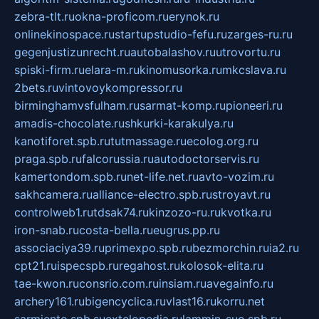
zebra-tlt.ru
okna-proficom.ru
erynok.ru
onlinekinospace.ru
startupstudio-fefu.ru
zarges-ru.ru
gegenjustizunrecht.ru
autobalashov.ru
utrovortu.ru
spiski-firm.ru
elara-m.ru
kinomusorka.ru
mkcslava.ru
2bets.ru
vintovoykompressor.ru
birminghamvsfulham.ru
sarmat-komp.ru
pioneeri.ru
amadis-chocolate.ru
shkurki-karakulya.ru
kanotiforet.spb.ru
tutmassage.ru
ecolog.org.ru
praga.spb.ru
falcorussia.ru
autodoctorservis.ru
kamertondom.spb.ru
net-life.net.ru
avto-vozim.ru
sakhcamera.ru
alliance-electro.spb.ru
stroyavt.ru
controlweb1.ru
tdsak74.ru
kinzozo-ru.ru
kvotka.ru
iron-snab.ru
costa-bella.ru
eugrus.pp.ru
associaciya39.ru
primexpo.spb.ru
bezmorchin.ru
ia2.ru
cpt21.ru
ispecspb.ru
regahost.ru
kolosok-elita.ru
tae-kwon.ru
consrio.com.ru
insiam.ru
avegainfo.ru
archery161.ru
bigencyclica.ru
vlast16.ru
korru.net
sarmiento.spb.su
extelopedia.ru
lammin-suo.spb.ru