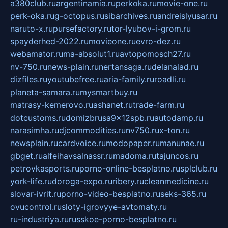
a380club.ru
argentinamia.ru
perkoka.ru
movie-one.ru
perk-oka.ru
g-octopus.ru
sibarchives.ru
andreislyusar.ru
naruto-x.ru
pursefactory.ru
tor-lyubov-i-grom.ru
spayderhed-2022.ru
movieone.ru
evro-dez.ru
webamator.ru
ma-absolut1.ru
avtopomosch27.ru
nv-750.ru
news-plain.ru
nertansaga.ru
delanalad.ru
dizfiles.ru
youtubefree.ru
aria-family.ru
roadli.ru
planeta-samara.ru
mysmartbuy.ru
matrasy-kemerovo.ru
ashanet.ru
trade-farm.ru
dotcustoms.ru
domizbrusa9x12spb.ru
autodamp.ru
narasimha.ru
djcommodities.ru
nv750.ru
x-ton.ru
newsplain.ru
cardvoice.ru
modopaper.ru
manunae.ru
gbget.ru
alfeihavsalnassr.ru
madoma.ru
tajuncos.ru
petrovkasports.ru
porno-online-besplatno.ru
splclub.ru
york-life.ru
doroga-expo.ru
ribery.ru
cleanmedicine.ru
slovar-ivrit.ru
porno-video-besplatno.ru
seks-365.ru
ovucontrol.ru
sloty-igrovyye-avtomaty.ru
ru-industriya.ru
russkoe-porno-besplatno.ru