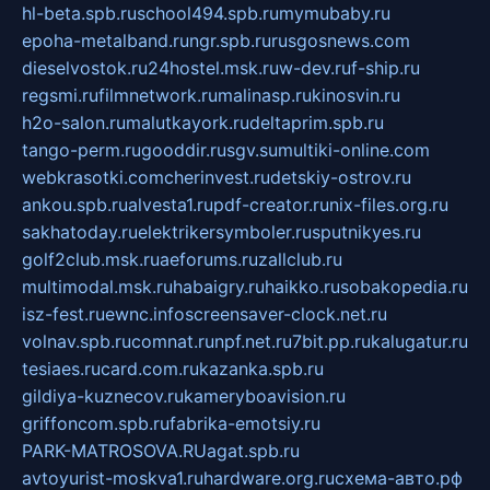
hl-beta.spb.ru
school494.spb.ru
mymubaby.ru
epoha-metalband.ru
ngr.spb.ru
rusgosnews.com
dieselvostok.ru
24hostel.msk.ru
w-dev.ru
f-ship.ru
regsmi.ru
filmnetwork.ru
malinasp.ru
kinosvin.ru
h2o-salon.ru
malutkayork.ru
deltaprim.spb.ru
tango-perm.ru
gooddir.ru
sgv.su
multiki-online.com
webkrasotki.com
cherinvest.ru
detskiy-ostrov.ru
ankou.spb.ru
alvesta1.ru
pdf-creator.ru
nix-files.org.ru
sakhatoday.ru
elektrikersymboler.ru
sputnikyes.ru
golf2club.msk.ru
aeforums.ru
zallclub.ru
multimodal.msk.ru
habaigry.ru
haikko.ru
sobakopedia.ru
isz-fest.ru
ewnc.info
screensaver-clock.net.ru
volnav.spb.ru
comnat.ru
npf.net.ru
7bit.pp.ru
kalugatur.ru
tesiaes.ru
card.com.ru
kazanka.spb.ru
gildiya-kuznecov.ru
kameryboavision.ru
griffoncom.spb.ru
fabrika-emotsiy.ru
PARK-MATROSOVA.RU
agat.spb.ru
avtoyurist-moskva1.ru
hardware.org.ru
схема-авто.рф