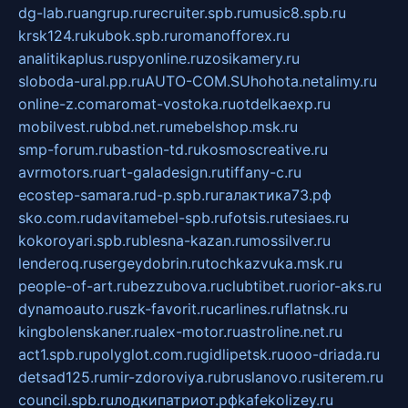
dg-lab.ru
angrup.ru
recruiter.spb.ru
music8.spb.ru
krsk124.ru
kubok.spb.ru
romanofforex.ru
analitikaplus.ru
spyonline.ru
zosikamery.ru
sloboda-ural.pp.ru
AUTO-COM.SU
hohota.net
alimy.ru
online-z.com
aromat-vostoka.ru
otdelkaexp.ru
mobilvest.ru
bbd.net.ru
mebelshop.msk.ru
smp-forum.ru
bastion-td.ru
kosmoscreative.ru
avrmotors.ru
art-galadesign.ru
tiffany-c.ru
ecostep-samara.ru
d-p.spb.ru
галактика73.рф
sko.com.ru
davitamebel-spb.ru
fotsis.ru
tesiaes.ru
kokoroyari.spb.ru
blesna-kazan.ru
mossilver.ru
lenderoq.ru
sergeydobrin.ru
tochkazvuka.msk.ru
people-of-art.ru
bezzubova.ru
clubtibet.ru
orior-aks.ru
dynamoauto.ru
szk-favorit.ru
carlines.ru
flatnsk.ru
kingbolenskaner.ru
alex-motor.ru
astroline.net.ru
act1.spb.ru
polyglot.com.ru
gidlipetsk.ru
ooo-driada.ru
detsad125.ru
mir-zdoroviya.ru
bruslanovo.ru
siterem.ru
council.spb.ru
лодкипатриот.рф
kafekolizey.ru