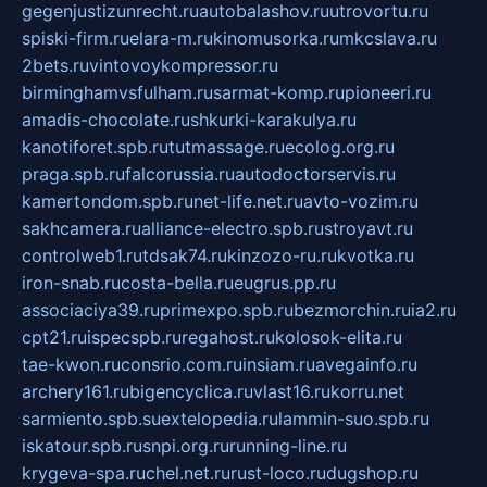
gegenjustizunrecht.ru
autobalashov.ru
utrovortu.ru
spiski-firm.ru
elara-m.ru
kinomusorka.ru
mkcslava.ru
2bets.ru
vintovoykompressor.ru
birminghamvsfulham.ru
sarmat-komp.ru
pioneeri.ru
amadis-chocolate.ru
shkurki-karakulya.ru
kanotiforet.spb.ru
tutmassage.ru
ecolog.org.ru
praga.spb.ru
falcorussia.ru
autodoctorservis.ru
kamertondom.spb.ru
net-life.net.ru
avto-vozim.ru
sakhcamera.ru
alliance-electro.spb.ru
stroyavt.ru
controlweb1.ru
tdsak74.ru
kinzozo-ru.ru
kvotka.ru
iron-snab.ru
costa-bella.ru
eugrus.pp.ru
associaciya39.ru
primexpo.spb.ru
bezmorchin.ru
ia2.ru
cpt21.ru
ispecspb.ru
regahost.ru
kolosok-elita.ru
tae-kwon.ru
consrio.com.ru
insiam.ru
avegainfo.ru
archery161.ru
bigencyclica.ru
vlast16.ru
korru.net
sarmiento.spb.su
extelopedia.ru
lammin-suo.spb.ru
iskatour.spb.ru
snpi.org.ru
running-line.ru
krygeva-spa.ru
chel.net.ru
rust-loco.ru
dugshop.ru