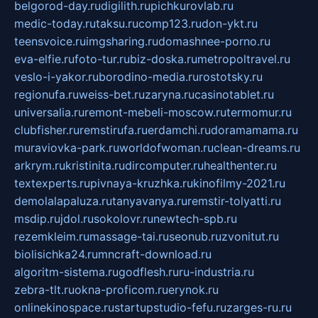
belgorod-day.ru
digilith.ru
pichkurovlab.ru
medic-today.ru
taksu.ru
comp123.ru
don-ykt.ru
teensvoice.ru
imgsharing.ru
domashnee-porno.ru
eva-elfie.ru
foto-tur.ru
biz-doska.ru
metropoltravel.ru
veslo-i-yakor.ru
borodino-media.ru
rostotsky.ru
regionufa.ru
weiss-bet.ru
zaryna.ru
casinotablet.ru
universalia.ru
remont-mebeli-moscow.ru
termomur.ru
clubfisher.ru
remstirufa.ru
erdamchi.ru
doramamama.ru
muraviovka-park.ru
worldofwoman.ru
clean-dreams.ru
arkrym.ru
kristinita.ru
dircomputer.ru
healthenter.ru
textexperts.ru
pivnaya-kruzhka.ru
kinofilmy-2021.ru
demolalapaluza.ru
tanyavanya.ru
remstir-tolyatti.ru
msdip.ru
jdol.ru
sokolovr.ru
newtech-spb.ru
rezemkleim.ru
massage-tai.ru
seonub.ru
zvonitut.ru
biolisichka24.ru
mncraft-download.ru
algoritm-sistema.ru
godflesh.ru
ru-industria.ru
zebra-tlt.ru
okna-proficom.ru
erynok.ru
onlinekinospace.ru
startupstudio-fefu.ru
zarges-ru.ru