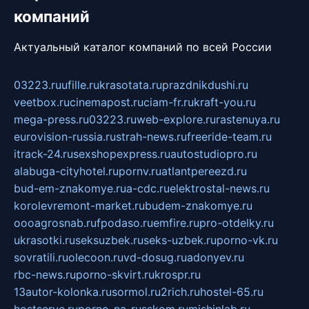
компаний
Актуальный каталог компаний по всей России
03223.ru
ufille.ru
krasotata.ru
prazdnikdushi.ru
veetbox.ru
cinemapost.ru
ciam-fr.ru
kraft-you.ru
mega-press.ru
03223.ru
web-explore.ru
rastenuya.ru
eurovision-russia.ru
strah-news.ru
freeride-team.ru
itrack-24.ru
sexshopexpress.ru
autostudiopro.ru
alabuga-cityhotel.ru
pornv.ru
atlantpereezd.ru
bud-em-znakomye.ru
a-cdc.ru
elektrostal-news.ru
korolevremont-market.ru
budem-znakomye.ru
oooagrosnab.ru
fpodaso.ru
emfire.ru
pro-otdelky.ru
ukrasotki.ru
seksuzbek.ru
seks-uzbek.ru
porno-vk.ru
sovratili.ru
olecoon.ru
vd-dosug.ru
adonyev.ru
rbc-news.ru
porno-skvirt.ru
krospr.ru
13autor-kolonka.ru
sormol.ru
2rich.ru
hostel-65.ru
hostserve.ru
porno-na-russkom.ru
mishinlab.ru