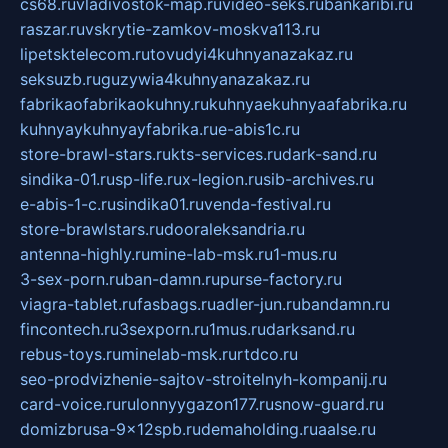
cs68.ru
vladivostok-map.ru
video-seks.ru
bankaribi.ru
raszar.ru
vskrytie-zamkov-moskva113.ru
lipetsktelecom.ru
tovudyi4kuhnyanazakaz.ru
seksuzb.ru
guzywia4kuhnyanazakaz.ru
fabrikaofabrikaokuhny.ru
kuhnyaekuhnyaafabrika.ru
kuhnyaykuhnyayfabrika.ru
e-abis1c.ru
store-brawl-stars.ru
kts-services.ru
dark-sand.ru
sindika-01.ru
sp-life.ru
x-legion.ru
sib-archives.ru
e-abis-1-c.ru
sindika01.ru
venda-festival.ru
store-brawlstars.ru
dooraleksandria.ru
antenna-highly.ru
mine-lab-msk.ru
1-mus.ru
3-sex-porn.ru
ban-damn.ru
purse-factory.ru
viagra-tablet.ru
fasbags.ru
adler-jun.ru
bandamn.ru
fincontech.ru
3sexporn.ru
1mus.ru
darksand.ru
rebus-toys.ru
minelab-msk.ru
rtdco.ru
seo-prodvizhenie-sajtov-stroitelnyh-kompanij.ru
card-voice.ru
rulonnyygazon177.ru
snow-guard.ru
domizbrusa-9x12spb.ru
demaholding.ru
aalse.ru