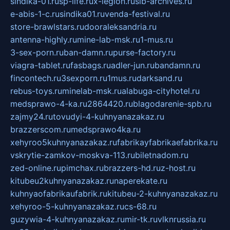
sindika-01.ru
sp-life.ru
x-legion.ru
sib-archives.ru
e-abis-1-c.ru
sindika01.ru
venda-festival.ru
store-brawlstars.ru
dooraleksandria.ru
antenna-highly.ru
mine-lab-msk.ru
1-mus.ru
3-sex-porn.ru
ban-damn.ru
purse-factory.ru
viagra-tablet.ru
fasbags.ru
adler-jun.ru
bandamn.ru
fincontech.ru
3sexporn.ru
1mus.ru
darksand.ru
rebus-toys.ru
minelab-msk.ru
alabuga-cityhotel.ru
medsprawo-4-ka.ru
2864420.ru
blagodarenie-spb.ru
zajmy24.ru
tovudyi-4-kuhnyanazakaz.ru
brazzerscom.ru
medsprawo4ka.ru
xehyroo5kuhnyanazakaz.ru
fabrikayfabrikaefabrika.ru
vskrytie-zamkov-moskva-113.ru
biletnadom.ru
zed-online.ru
pimchax.ru
brazzers-hd.ru
z-host.ru
kitubeu2kuhnyanazakaz.ru
naperekate.ru
kuhnyaofabrikaufabrik.ru
kitubeu-2-kuhnyanazakaz.ru
xehyroo-5-kuhnyanazakaz.ru
cs-68.ru
guzywia-4-kuhnyanazakaz.ru
mir-tk.ru
vlknrussia.ru