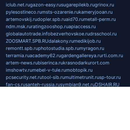
iclub.net.ru
gazon-easy.ru
sugarepilekb.ru
grinox.ru
pylesostineco.ru
msts-ozarenie.ru
kameryjooan.ru
artemovskij.ru
dopler.spb.ru
aid70.ru
metall-perm.ru
ndm.msk.ru
ratingzooshop.ru
apiaccess.ru
globalautotrade.info
bezverhovskoe.ru
drsschool.ru
ZOOSMART.SPB.RU
dalakony.ru
medikijob.ru
remontt.spb.ru
photostudia.spb.ru
myragon.ru
terramia.ru
academy62.ru
gardengallereya.ru
rti.com.ru
artem-news.ru
biserinca.ru
krasnodarkurort.com
imshowtv.ru
mebel-v-tule.ru
mobtopik.ru
pcsecurity.net.ru
tool-sib.ru
multimetrunit.ru
sp-tour.ru
fan-cs.ru
santeh-russia.ru
symbian9.net.ru
DSHAIR.RU
tmmotors.spb.ru
xjocuricopii.com
musavtomat.msk.ru
obustrojdom.ru
sovetcik.ru
ybaranovskaya.ru
ppknews.ru
cult-alshei.ru
JAPANRUSSIA.RU
proekciyamebel.ru
imper-finans.ru
rim.org.ru
glamourai.ru
brassminus.ru
zabor-pro.ru
ftn.pp.ru
dorogoe58.ru
laimengpacker.ru
kuzova-zapchasti.ru