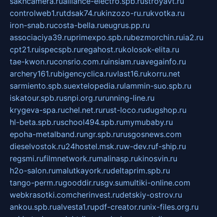
sakhcamera.ru
alliance-electro.spb.ru
stroyavt.ru
controlweb1.ru
tdsak74.ru
kinzozo-ru.ru
kvotka.ru
iron-snab.ru
costa-bella.ru
eugrus.pp.ru
associaciya39.ru
primexpo.spb.ru
bezmorchin.ru
ia2.ru
cpt21.ru
ispecspb.ru
regahost.ru
kolosok-elita.ru
tae-kwon.ru
consrio.com.ru
insiam.ru
avegainfo.ru
archery161.ru
bigencyclica.ru
vlast16.ru
korru.net
sarmiento.spb.su
extelopedia.ru
lammin-suo.spb.ru
iskatour.spb.ru
snpi.org.ru
running-line.ru
krygeva-spa.ru
chel.net.ru
rust-loco.ru
dugshop.ru
hl-beta.spb.ru
school494.spb.ru
mymubaby.ru
epoha-metalband.ru
ngr.spb.ru
rusgosnews.com
dieselvostok.ru
24hostel.msk.ru
w-dev.ru
f-ship.ru
regsmi.ru
filmnetwork.ru
malinasp.ru
kinosvin.ru
h2o-salon.ru
malutkayork.ru
deltaprim.spb.ru
tango-perm.ru
gooddir.ru
sgv.su
multiki-online.com
webkrasotki.com
cherinvest.ru
detskiy-ostrov.ru
ankou.spb.ru
alvesta1.ru
pdf-creator.ru
nix-files.org.ru