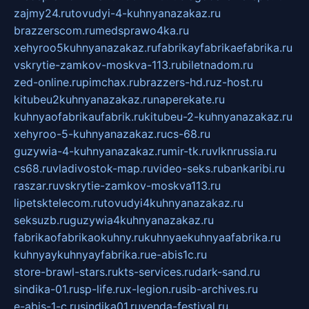
zajmy24.ru
tovudyi-4-kuhnyanazakaz.ru
brazzerscom.ru
medsprawo4ka.ru
xehyroo5kuhnyanazakaz.ru
fabrikayfabrikaefabrika.ru
vskrytie-zamkov-moskva-113.ru
biletnadom.ru
zed-online.ru
pimchax.ru
brazzers-hd.ru
z-host.ru
kitubeu2kuhnyanazakaz.ru
naperekate.ru
kuhnyaofabrikaufabrik.ru
kitubeu-2-kuhnyanazakaz.ru
xehyroo-5-kuhnyanazakaz.ru
cs-68.ru
guzywia-4-kuhnyanazakaz.ru
mir-tk.ru
vlknrussia.ru
cs68.ru
vladivostok-map.ru
video-seks.ru
bankaribi.ru
raszar.ru
vskrytie-zamkov-moskva113.ru
lipetsktelecom.ru
tovudyi4kuhnyanazakaz.ru
seksuzb.ru
guzywia4kuhnyanazakaz.ru
fabrikaofabrikaokuhny.ru
kuhnyaekuhnyaafabrika.ru
kuhnyaykuhnyayfabrika.ru
e-abis1c.ru
store-brawl-stars.ru
kts-services.ru
dark-sand.ru
sindika-01.ru
sp-life.ru
x-legion.ru
sib-archives.ru
e-abis-1-c.ru
sindika01.ru
venda-festival.ru