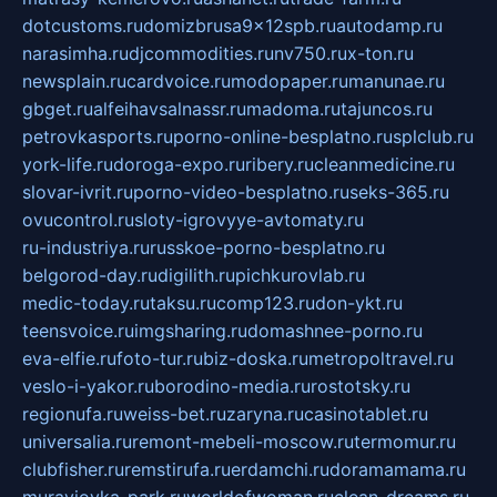
dotcustoms.ru
domizbrusa9x12spb.ru
autodamp.ru
narasimha.ru
djcommodities.ru
nv750.ru
x-ton.ru
newsplain.ru
cardvoice.ru
modopaper.ru
manunae.ru
gbget.ru
alfeihavsalnassr.ru
madoma.ru
tajuncos.ru
petrovkasports.ru
porno-online-besplatno.ru
splclub.ru
york-life.ru
doroga-expo.ru
ribery.ru
cleanmedicine.ru
slovar-ivrit.ru
porno-video-besplatno.ru
seks-365.ru
ovucontrol.ru
sloty-igrovyye-avtomaty.ru
ru-industriya.ru
russkoe-porno-besplatno.ru
belgorod-day.ru
digilith.ru
pichkurovlab.ru
medic-today.ru
taksu.ru
comp123.ru
don-ykt.ru
teensvoice.ru
imgsharing.ru
domashnee-porno.ru
eva-elfie.ru
foto-tur.ru
biz-doska.ru
metropoltravel.ru
veslo-i-yakor.ru
borodino-media.ru
rostotsky.ru
regionufa.ru
weiss-bet.ru
zaryna.ru
casinotablet.ru
universalia.ru
remont-mebeli-moscow.ru
termomur.ru
clubfisher.ru
remstirufa.ru
erdamchi.ru
doramamama.ru