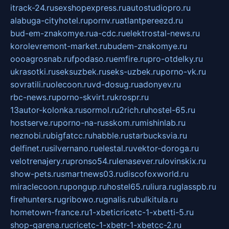
itrack-24.ru
sexshopexpress.ru
autostudiopro.ru
alabuga-cityhotel.ru
pornv.ru
atlantpereezd.ru
bud-em-znakomye.ru
a-cdc.ru
elektrostal-news.ru
korolevremont-market.ru
budem-znakomye.ru
oooagrosnab.ru
fpodaso.ru
emfire.ru
pro-otdelky.ru
ukrasotki.ru
seksuzbek.ru
seks-uzbek.ru
porno-vk.ru
sovratili.ru
olecoon.ru
vd-dosug.ru
adonyev.ru
rbc-news.ru
porno-skvirt.ru
krospr.ru
13autor-kolonka.ru
sormol.ru
2rich.ru
hostel-65.ru
hostserve.ru
porno-na-russkom.ru
mishinlab.ru
neznobi.ru
bigfatcc.ru
habble.ru
starbucksvia.ru
delfinet.ru
silvernano.ru
elestal.ru
vektor-doroga.ru
velotrenajery.ru
pronso54.ru
lenasever.ru
lovinskix.ru
show-pets.ru
smartnews03.ru
discofoxworld.ru
miraclecoon.ru
pongup.ru
hostel65.ru
liura.ru
glasspb.ru
firehunters.ru
gribowo.ru
gnalis.ru
bulkitula.ru
hometown-france.ru
1-xbeticricetc-1-xbetti-5.ru
shop-garena.ru
cricetc-1-xbetr-1-xbetcc-2.ru