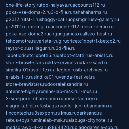
one-life-story.ru
top-halyava.ru
accounts112.ru
poka-vse-doma-2.ru
3-d-file.ru
hahahaharms.ru
g2012.ru
tst-1.ru
shaggy-cat.ru
opsmgr.ru
ev-gallery.ru
g-2012.ru
ops-mgr.ru
accounts-112.ru
csm-demo.ru
poka-vse-doma2.ru
airgungames.ru
allseo-host.ru
tehosmotre.ru
varieta-yug.ru
cricetc1xbetr1xbetcc2.ru
raytor-d.ru
atillagunn.ru
3d-file.ru
1xbeticricetc1xbetti5.ru
uafoot-statti.ru
e-abis1c.ru
store-brawl-stars.ru
kts-services.ru
dark-sand.ru
sindika-01.ru
sp-life.ru
x-legion.ru
sib-archives.ru
e-abis-1-c.ru
sindika01.ru
venda-festival.ru
store-brawlstars.ru
dooraleksandria.ru
antenna-highly.ru
mine-lab-msk.ru
1-mus.ru
3-sex-porn.ru
ban-damn.ru
purse-factory.ru
viagra-tablet.ru
fasbags.ru
adler-jun.ru
bandamn.ru
fincontech.ru
3sexporn.ru
1mus.ru
darksand.ru
rebus-toys.ru
minelab-msk.ru
alabuga-cityhotel.ru
medsprawo-4-ka.ru
2864420.ru
blagodarenie-spb.ru