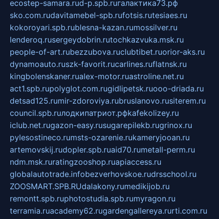
ecostep-samara.ru
d-p.spb.ru
галактика73.рф
sko.com.ru
davitamebel-spb.ru
fotsis.ru
tesiaes.ru
kokoroyari.spb.ru
blesna-kazan.ru
mossilver.ru
lenderoq.ru
sergeydobrin.ru
tochkazvuka.msk.ru
people-of-art.ru
bezzubova.ru
clubtibet.ru
orior-aks.ru
dynamoauto.ru
szk-favorit.ru
carlines.ru
flatnsk.ru
kingbolenskaner.ru
alex-motor.ru
astroline.net.ru
act1.spb.ru
polyglot.com.ru
gidlipetsk.ru
ooo-driada.ru
detsad125.ru
mir-zdoroviya.ru
bruslanovo.ru
siterem.ru
council.spb.ru
лодкипатриот.рф
kafekolizey.ru
iclub.net.ru
gazon-easy.ru
sugarepilekb.ru
grinox.ru
pylesostineco.ru
msts-ozarenie.ru
kameryjooan.ru
artemovskij.ru
dopler.spb.ru
aid70.ru
metall-perm.ru
ndm.msk.ru
ratingzooshop.ru
apiaccess.ru
globalautotrade.info
bezverhovskoe.ru
drsschool.ru
ZOOSMART.SPB.RU
dalakony.ru
medikijob.ru
remontt.spb.ru
photostudia.spb.ru
myragon.ru
terramia.ru
academy62.ru
gardengallereya.ru
rti.com.ru