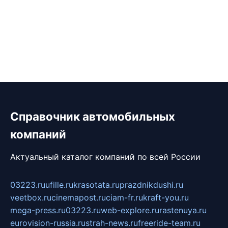
Справочник автомобильных
компаний
Актуальный каталог компаний по всей России
03223.ru
ufille.ru
krasotata.ru
prazdnikdushi.ru
veetbox.ru
cinemapost.ru
ciam-fr.ru
kraft-you.ru
mega-press.ru
03223.ru
web-explore.ru
rastenuya.ru
eurovision-russia.ru
strah-news.ru
freeride-team.ru