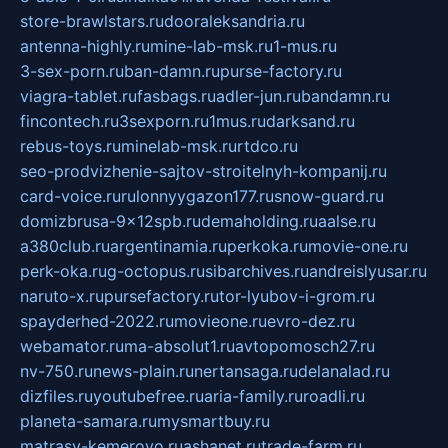
store-brawlstars.ru
dooraleksandria.ru
antenna-highly.ru
mine-lab-msk.ru
1-mus.ru
3-sex-porn.ru
ban-damn.ru
purse-factory.ru
viagra-tablet.ru
fasbags.ru
adler-jun.ru
bandamn.ru
fincontech.ru
3sexporn.ru
1mus.ru
darksand.ru
rebus-toys.ru
minelab-msk.ru
rtdco.ru
seo-prodvizhenie-sajtov-stroitelnyh-kompanij.ru
card-voice.ru
rulonnyygazon177.ru
snow-guard.ru
domizbrusa-9x12spb.ru
demaholding.ru
aalse.ru
a380club.ru
argentinamia.ru
perkoka.ru
movie-one.ru
perk-oka.ru
g-octopus.ru
sibarchives.ru
andreislyusar.ru
naruto-x.ru
pursefactory.ru
tor-lyubov-i-grom.ru
spayderhed-2022.ru
movieone.ru
evro-dez.ru
webamator.ru
ma-absolut1.ru
avtopomosch27.ru
nv-750.ru
news-plain.ru
nertansaga.ru
delanalad.ru
dizfiles.ru
youtubefree.ru
aria-family.ru
roadli.ru
planeta-samara.ru
mysmartbuy.ru
matrasy-kemerovo.ru
ashanet.ru
trade-farm.ru