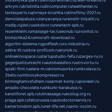
muraviovka-park.ru
worldofwoman.ru
clean-dreams.ru
arkrym.ru
kristinita.ru
dircomputer.ru
healthenter.ru
textexperts.ru
pivnaya-kruzhka.ru
kinofilmy-2021.ru
demolalapaluza.ru
tanyavanya.ru
remstir-tolyatti.ru
msdip.ru
jdol.ru
sokolovr.ru
newtech-spb.ru
rezemkleim.ru
massage-tai.ru
seonub.ru
zvonitut.ru
biolisichka24.ru
mncraft-download.ru
algoritm-sistema.ru
godflesh.ru
ru-industria.ru
zebra-tlt.ru
okna-proficom.ru
erynok.ru
onlinekinospace.ru
startupstudio-fefu.ru
zarges-ru.ru
gegenjustizunrecht.ru
autobalashov.ru
utrovortu.ru
spiski-firm.ru
elara-m.ru
kinomusorka.ru
mkcslava.ru
2bets.ru
vintovoykompressor.ru
birminghamvsfulham.ru
sarmat-komp.ru
pioneeri.ru
amadis-chocolate.ru
shkurki-karakulya.ru
kanotiforet.spb.ru
tutmassage.ru
ecolog.org.ru
praga.spb.ru
falcorussia.ru
autodoctorservis.ru
kamertondom.spb.ru
net-life.net.ru
avto-vozim.ru