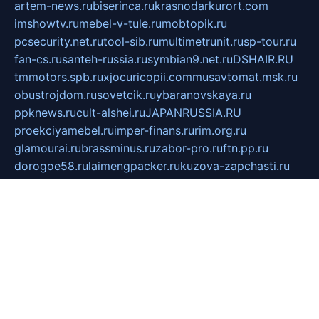
artem-news.ru
biserinca.ru
krasnodarkurort.com
imshowtv.ru
mebel-v-tule.ru
mobtopik.ru
pcsecurity.net.ru
tool-sib.ru
multimetrunit.ru
sp-tour.ru
fan-cs.ru
santeh-russia.ru
symbian9.net.ru
DSHAIR.RU
tmmotors.spb.ru
xjocuricopii.com
musavtomat.msk.ru
obustrojdom.ru
sovetcik.ru
ybaranovskaya.ru
ppknews.ru
cult-alshei.ru
JAPANRUSSIA.RU
proekciyamebel.ru
imper-finans.ru
rim.org.ru
glamourai.ru
brassminus.ru
zabor-pro.ru
ftn.pp.ru
dorogoe58.ru
laimengpacker.ru
kuzova-zapchasti.ru
sageerp.ru
taxodrom.ru
dsrazvitie.ru
hardcity.net.ru
ratinghomegames.ru
topservice25.ru
gubernyan.ru
gtglasslined.ru
ii4.ru
tssport.spb.ru
andorra24.com
blackwallstreet.ru
oboimos.ru
optim-doors.com.ru
ikuch.ru
nycr.org.ru
npa21.ru
vremya-ch.spb.ru
desert000.ru
ivtorgi.ru
ifiori.ru
catalog-statei.ru
dcv.org.ru
spetsmaster174.ru
ipkameryhiseeu.ru
dum26.ru
ruspol.spb.ru
fr-opendp.ru
kam-solnyshko.ru