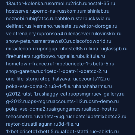
13autor-kolonka.ru
sormol.ru
2rich.ru
hostel-65.ru
hostserve.ru
porno-na-russkom.ru
mishinlab.ru
neznobi.ru
bigfatcc.ru
habble.ru
starbucksvia.ru
delfinet.ru
silvernano.ru
elestal.ru
vektor-doroga.ru
velotrenajery.ru
pronso54.ru
lenasever.ru
lovinskix.ru
show-pets.ru
smartnews03.ru
discofoxworld.ru
miraclecoon.ru
pongup.ru
hostel65.ru
liura.ru
glasspb.ru
firehunters.ru
gribowo.ru
gnalis.ru
bulkitula.ru
hometown-france.ru
1-xbeticricetc-1-xbetti-5.ru
shop-garena.ru
cricetc-1-xbetr-1-xbetcc-2.ru
one-life-story.ru
top-halyava.ru
accounts112.ru
poka-vse-doma-2.ru
3-d-file.ru
hahahaharms.ru
g2012.ru
tst-1.ru
shaggy-cat.ru
opsmgr.ru
ev-gallery.ru
g-2012.ru
ops-mgr.ru
accounts-112.ru
csm-demo.ru
poka-vse-doma2.ru
airgungames.ru
allseo-host.ru
tehosmotre.ru
varieta-yug.ru
cricetc1xbetr1xbetcc2.ru
raytor-d.ru
atillagunn.ru
3d-file.ru
1xbeticricetc1xbetti5.ru
uafoot-statti.ru
e-abis1c.ru