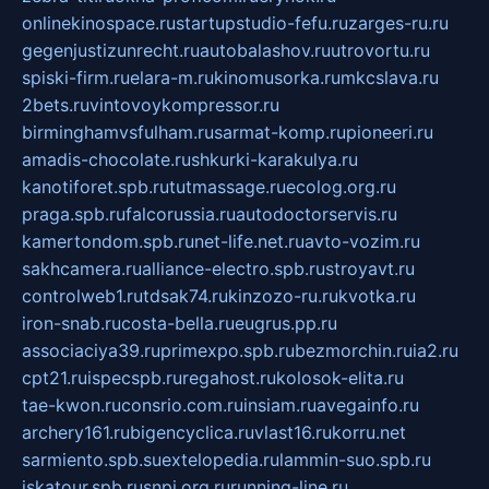
onlinekinospace.ru
startupstudio-fefu.ru
zarges-ru.ru
gegenjustizunrecht.ru
autobalashov.ru
utrovortu.ru
spiski-firm.ru
elara-m.ru
kinomusorka.ru
mkcslava.ru
2bets.ru
vintovoykompressor.ru
birminghamvsfulham.ru
sarmat-komp.ru
pioneeri.ru
amadis-chocolate.ru
shkurki-karakulya.ru
kanotiforet.spb.ru
tutmassage.ru
ecolog.org.ru
praga.spb.ru
falcorussia.ru
autodoctorservis.ru
kamertondom.spb.ru
net-life.net.ru
avto-vozim.ru
sakhcamera.ru
alliance-electro.spb.ru
stroyavt.ru
controlweb1.ru
tdsak74.ru
kinzozo-ru.ru
kvotka.ru
iron-snab.ru
costa-bella.ru
eugrus.pp.ru
associaciya39.ru
primexpo.spb.ru
bezmorchin.ru
ia2.ru
cpt21.ru
ispecspb.ru
regahost.ru
kolosok-elita.ru
tae-kwon.ru
consrio.com.ru
insiam.ru
avegainfo.ru
archery161.ru
bigencyclica.ru
vlast16.ru
korru.net
sarmiento.spb.su
extelopedia.ru
lammin-suo.spb.ru
iskatour.spb.ru
snpi.org.ru
running-line.ru