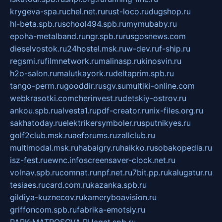
krygeva-spa.ru
chel.net.ru
rust-loco.ru
dugshop.ru
hl-beta.spb.ru
school494.spb.ru
mymubaby.ru
epoha-metalband.ru
ngr.spb.ru
rusgosnews.com
dieselvostok.ru
24hostel.msk.ru
w-dev.ru
f-ship.ru
regsmi.ru
filmnetwork.ru
malinasp.ru
kinosvin.ru
h2o-salon.ru
malutkayork.ru
deltaprim.spb.ru
tango-perm.ru
gooddir.ru
sgv.su
multiki-online.com
webkrasotki.com
cherinvest.ru
detskiy-ostrov.ru
ankou.spb.ru
alvesta1.ru
pdf-creator.ru
nix-files.org.ru
sakhatoday.ru
elektrikersymboler.ru
sputnikyes.ru
golf2club.msk.ru
aeforums.ru
zallclub.ru
multimodal.msk.ru
habaigry.ru
haikko.ru
sobakopedia.ru
isz-fest.ru
ewnc.info
screensaver-clock.net.ru
volnav.spb.ru
comnat.ru
npf.net.ru
7bit.pp.ru
kalugatur.ru
tesiaes.ru
card.com.ru
kazanka.spb.ru
gildiya-kuznecov.ru
kameryboavision.ru
griffoncom.spb.ru
fabrika-emotsiy.ru