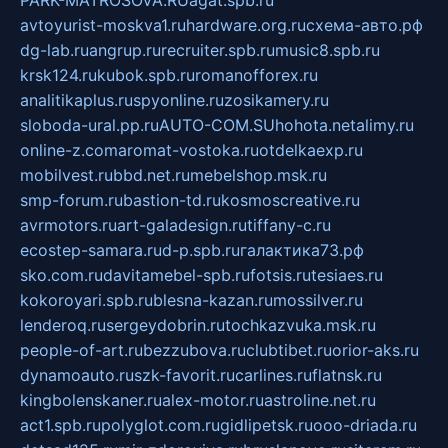
PARK-MATROSOVA.RU
agat.spb.ru
avtoyurist-moskva1.ru
hardware.org.ru
схема-авто.рф
dg-lab.ru
angrup.ru
recruiter.spb.ru
music8.spb.ru
krsk124.ru
kubok.spb.ru
romanofforex.ru
analitikaplus.ru
spyonline.ru
zosikamery.ru
sloboda-ural.pp.ru
AUTO-COM.SU
hohota.net
alimy.ru
online-z.com
aromat-vostoka.ru
otdelkaexp.ru
mobilvest.ru
bbd.net.ru
mebelshop.msk.ru
smp-forum.ru
bastion-td.ru
kosmoscreative.ru
avrmotors.ru
art-galadesign.ru
tiffany-c.ru
ecostep-samara.ru
d-p.spb.ru
галактика73.рф
sko.com.ru
davitamebel-spb.ru
fotsis.ru
tesiaes.ru
kokoroyari.spb.ru
blesna-kazan.ru
mossilver.ru
lenderoq.ru
sergeydobrin.ru
tochkazvuka.msk.ru
people-of-art.ru
bezzubova.ru
clubtibet.ru
orior-aks.ru
dynamoauto.ru
szk-favorit.ru
carlines.ru
flatnsk.ru
kingbolenskaner.ru
alex-motor.ru
astroline.net.ru
act1.spb.ru
polyglot.com.ru
gidlipetsk.ru
ooo-driada.ru