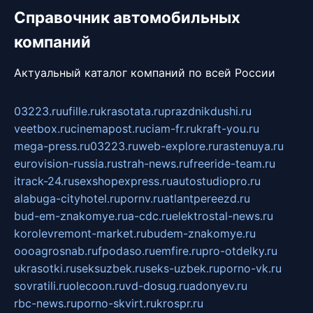
Справочник автомобильных
компаний
Актуальный каталог компаний по всей России
03223.ru
ufille.ru
krasotata.ru
prazdnikdushi.ru
veetbox.ru
cinemapost.ru
ciam-fr.ru
kraft-you.ru
mega-press.ru
03223.ru
web-explore.ru
rastenuya.ru
eurovision-russia.ru
strah-news.ru
freeride-team.ru
itrack-24.ru
sexshopexpress.ru
autostudiopro.ru
alabuga-cityhotel.ru
pornv.ru
atlantpereezd.ru
bud-em-znakomye.ru
a-cdc.ru
elektrostal-news.ru
korolevremont-market.ru
budem-znakomye.ru
oooagrosnab.ru
fpodaso.ru
emfire.ru
pro-otdelky.ru
ukrasotki.ru
seksuzbek.ru
seks-uzbek.ru
porno-vk.ru
sovratili.ru
olecoon.ru
vd-dosug.ru
adonyev.ru
rbc-news.ru
porno-skvirt.ru
krospr.ru