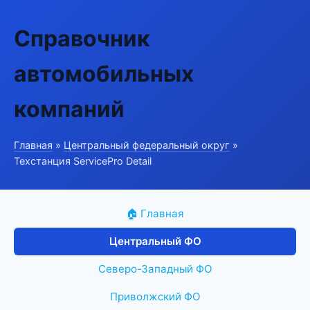
Справочник
автомобильных
компаний
Главная
»
Центральный федеральный округ
»
Техстанция ServicePro Detail
🏠 Главная
Центральный ФО
Северо-Западный ФО
Приволжский ФО