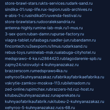
store-brawl-stars.ru
kts-services.ru
dark-sand.ru
sindika-01.ru
sp-life.ru
x-legion.ru
sib-archives.ru
e-abis-1-c.ru
sindika01.ru
venda-festival.ru
store-brawlstars.ru
dooraleksandria.ru
antenna-highly.ru
mine-lab-msk.ru
1-mus.ru
3-sex-porn.ru
ban-damn.ru
purse-factory.ru
viagra-tablet.ru
fasbags.ru
adler-jun.ru
bandamn.ru
fincontech.ru
3sexporn.ru
1mus.ru
darksand.ru
rebus-toys.ru
minelab-msk.ru
alabuga-cityhotel.ru
medsprawo-4-ka.ru
2864420.ru
blagodarenie-spb.ru
zajmy24.ru
tovudyi-4-kuhnyanazakaz.ru
brazzerscom.ru
medsprawo4ka.ru
xehyroo5kuhnyanazakaz.ru
fabrikayfabrikaefabrika.ru
vskrytie-zamkov-moskva-113.ru
biletnadom.ru
zed-online.ru
pimchax.ru
brazzers-hd.ru
z-host.ru
kitubeu2kuhnyanazakaz.ru
naperekate.ru
kuhnyaofabrikaufabrik.ru
kitubeu-2-kuhnyanazakaz.ru
xehyroo-5-kuhnyanazakaz.ru
cs-68.ru