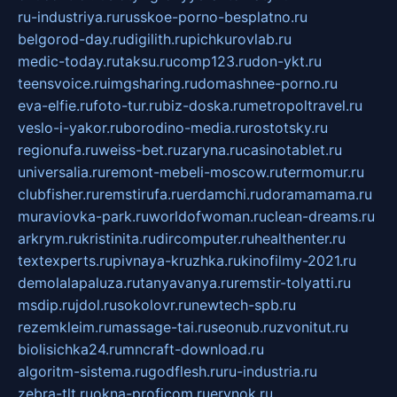
ru-industriya.ru
russkoe-porno-besplatno.ru
belgorod-day.ru
digilith.ru
pichkurovlab.ru
medic-today.ru
taksu.ru
comp123.ru
don-ykt.ru
teensvoice.ru
imgsharing.ru
domashnee-porno.ru
eva-elfie.ru
foto-tur.ru
biz-doska.ru
metropoltravel.ru
veslo-i-yakor.ru
borodino-media.ru
rostotsky.ru
regionufa.ru
weiss-bet.ru
zaryna.ru
casinotablet.ru
universalia.ru
remont-mebeli-moscow.ru
termomur.ru
clubfisher.ru
remstirufa.ru
erdamchi.ru
doramamama.ru
muraviovka-park.ru
worldofwoman.ru
clean-dreams.ru
arkrym.ru
kristinita.ru
dircomputer.ru
healthenter.ru
textexperts.ru
pivnaya-kruzhka.ru
kinofilmy-2021.ru
demolalapaluza.ru
tanyavanya.ru
remstir-tolyatti.ru
msdip.ru
jdol.ru
sokolovr.ru
newtech-spb.ru
rezemkleim.ru
massage-tai.ru
seonub.ru
zvonitut.ru
biolisichka24.ru
mncraft-download.ru
algoritm-sistema.ru
godflesh.ru
ru-industria.ru
zebra-tlt.ru
okna-proficom.ru
erynok.ru