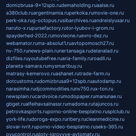
domizbrusa-9x12spb.ru
demaholding.ru
aalse.ru
a380club.ru
argentinamia.ru
perkoka.ru
movie-one.ru
perk-oka.ru
g-octopus.ru
sibarchives.ru
andreislyusar.ru
naruto-x.ru
pursefactory.ru
tor-lyubov-i-grom.ru
spayderhed-2022.ru
movieone.ru
evro-dez.ru
webamator.ru
ma-absolut1.ru
avtopomosch27.ru
nv-750.ru
news-plain.ru
nertansaga.ru
delanalad.ru
dizfiles.ru
youtubefree.ru
aria-family.ru
roadli.ru
planeta-samara.ru
mysmartbuy.ru
matrasy-kemerovo.ru
ashanet.ru
trade-farm.ru
dotcustoms.ru
domizbrusa9x12spb.ru
autodamp.ru
narasimha.ru
djcommodities.ru
nv750.ru
x-ton.ru
newsplain.ru
cardvoice.ru
modopaper.ru
manunae.ru
gbget.ru
alfeihavsalnassr.ru
madoma.ru
tajuncos.ru
petrovkasports.ru
porno-online-besplatno.ru
splclub.ru
york-life.ru
doroga-expo.ru
ribery.ru
cleanmedicine.ru
slovar-ivrit.ru
porno-video-besplatno.ru
seks-365.ru
ovucontrol.ru
sloty-igrovyye-avtomaty.ru