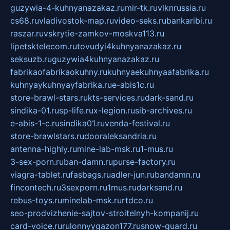
guzywia-4-kuhnyanazakaz.ru
mir-tk.ru
vlknrussia.ru
cs68.ru
vladivostok-map.ru
video-seks.ru
bankaribi.ru
raszar.ru
vskrytie-zamkov-moskva113.ru
lipetsktelecom.ru
tovudyi4kuhnyanazakaz.ru
seksuzb.ru
guzywia4kuhnyanazakaz.ru
fabrikaofabrikaokuhny.ru
kuhnyaekuhnyaafabrika.ru
kuhnyaykuhnyayfabrika.ru
e-abis1c.ru
store-brawl-stars.ru
kts-services.ru
dark-sand.ru
sindika-01.ru
sp-life.ru
x-legion.ru
sib-archives.ru
e-abis-1-c.ru
sindika01.ru
venda-festival.ru
store-brawlstars.ru
dooraleksandria.ru
antenna-highly.ru
mine-lab-msk.ru
1-mus.ru
3-sex-porn.ru
ban-damn.ru
purse-factory.ru
viagra-tablet.ru
fasbags.ru
adler-jun.ru
bandamn.ru
fincontech.ru
3sexporn.ru
1mus.ru
darksand.ru
rebus-toys.ru
minelab-msk.ru
rtdco.ru
seo-prodvizhenie-sajtov-stroitelnyh-kompanij.ru
card-voice.ru
rulonnyygazon177.ru
snow-guard.ru