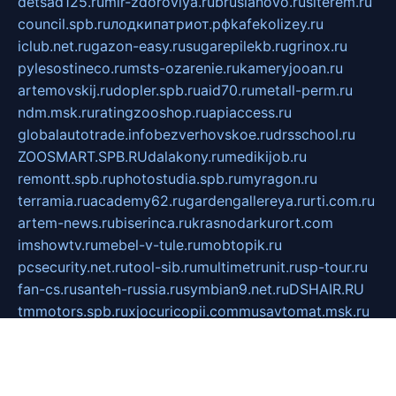
detsad125.ru
mir-zdoroviya.ru
bruslanovo.ru
siterem.ru
council.spb.ru
лодкипатриот.рф
kafekolizey.ru
iclub.net.ru
gazon-easy.ru
sugarepilekb.ru
grinox.ru
pylesostineco.ru
msts-ozarenie.ru
kameryjooan.ru
artemovskij.ru
dopler.spb.ru
aid70.ru
metall-perm.ru
ndm.msk.ru
ratingzooshop.ru
apiaccess.ru
globalautotrade.info
bezverhovskoe.ru
drsschool.ru
ZOOSMART.SPB.RU
dalakony.ru
medikijob.ru
remontt.spb.ru
photostudia.spb.ru
myragon.ru
terramia.ru
academy62.ru
gardengallereya.ru
rti.com.ru
artem-news.ru
biserinca.ru
krasnodarkurort.com
imshowtv.ru
mebel-v-tule.ru
mobtopik.ru
pcsecurity.net.ru
tool-sib.ru
multimetrunit.ru
sp-tour.ru
fan-cs.ru
santeh-russia.ru
symbian9.net.ru
DSHAIR.RU
tmmotors.spb.ru
xjocuricopii.com
musavtomat.msk.ru
obustrojdom.ru
sovetcik.ru
ybaranovskaya.ru
ppknews.ru
cult-alshei.ru
JAPANRUSSIA.RU
proekciyamebel.ru
imper-finans.ru
rim.org.ru