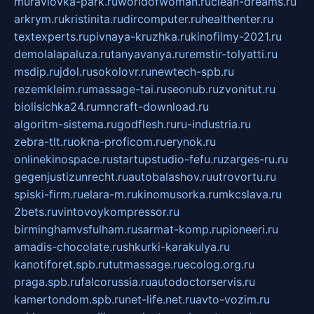
muraviovka-park.ru
worldofwoman.ru
clean-dreams.ru
arkrym.ru
kristinita.ru
dircomputer.ru
healthenter.ru
textexperts.ru
pivnaya-kruzhka.ru
kinofilmy-2021.ru
demolalapaluza.ru
tanyavanya.ru
remstir-tolyatti.ru
msdip.ru
jdol.ru
sokolovr.ru
newtech-spb.ru
rezemkleim.ru
massage-tai.ru
seonub.ru
zvonitut.ru
biolisichka24.ru
mncraft-download.ru
algoritm-sistema.ru
godflesh.ru
ru-industria.ru
zebra-tlt.ru
okna-proficom.ru
erynok.ru
onlinekinospace.ru
startupstudio-fefu.ru
zarges-ru.ru
gegenjustizunrecht.ru
autobalashov.ru
utrovortu.ru
spiski-firm.ru
elara-m.ru
kinomusorka.ru
mkcslava.ru
2bets.ru
vintovoykompressor.ru
birminghamvsfulham.ru
sarmat-komp.ru
pioneeri.ru
amadis-chocolate.ru
shkurki-karakulya.ru
kanotiforet.spb.ru
tutmassage.ru
ecolog.org.ru
praga.spb.ru
falcorussia.ru
autodoctorservis.ru
kamertondom.spb.ru
net-life.net.ru
avto-vozim.ru