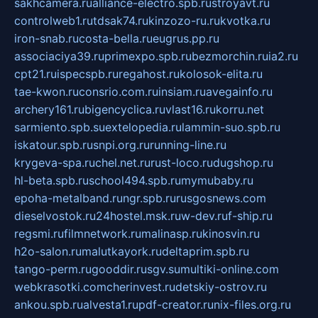
sakhcamera.ru
alliance-electro.spb.ru
stroyavt.ru
controlweb1.ru
tdsak74.ru
kinzozo-ru.ru
kvotka.ru
iron-snab.ru
costa-bella.ru
eugrus.pp.ru
associaciya39.ru
primexpo.spb.ru
bezmorchin.ru
ia2.ru
cpt21.ru
ispecspb.ru
regahost.ru
kolosok-elita.ru
tae-kwon.ru
consrio.com.ru
insiam.ru
avegainfo.ru
archery161.ru
bigencyclica.ru
vlast16.ru
korru.net
sarmiento.spb.su
extelopedia.ru
lammin-suo.spb.ru
iskatour.spb.ru
snpi.org.ru
running-line.ru
krygeva-spa.ru
chel.net.ru
rust-loco.ru
dugshop.ru
hl-beta.spb.ru
school494.spb.ru
mymubaby.ru
epoha-metalband.ru
ngr.spb.ru
rusgosnews.com
dieselvostok.ru
24hostel.msk.ru
w-dev.ru
f-ship.ru
regsmi.ru
filmnetwork.ru
malinasp.ru
kinosvin.ru
h2o-salon.ru
malutkayork.ru
deltaprim.spb.ru
tango-perm.ru
gooddir.ru
sgv.su
multiki-online.com
webkrasotki.com
cherinvest.ru
detskiy-ostrov.ru
ankou.spb.ru
alvesta1.ru
pdf-creator.ru
nix-files.org.ru