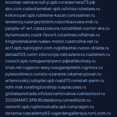
ecostep-samara.ru
d-p.spb.ru
галактика73.рф
sko.com.ru
davitamebel-spb.ru
fotsis.ru
tesiaes.ru
kokoroyari.spb.ru
blesna-kazan.ru
mossilver.ru
lenderoq.ru
sergeydobrin.ru
tochkazvuka.msk.ru
people-of-art.ru
bezzubova.ru
clubtibet.ru
orior-aks.ru
dynamoauto.ru
szk-favorit.ru
carlines.ru
flatnsk.ru
kingbolenskaner.ru
alex-motor.ru
astroline.net.ru
act1.spb.ru
polyglot.com.ru
gidlipetsk.ru
ooo-driada.ru
detsad125.ru
mir-zdoroviya.ru
bruslanovo.ru
siterem.ru
council.spb.ru
лодкипатриот.рф
kafekolizey.ru
iclub.net.ru
gazon-easy.ru
sugarepilekb.ru
grinox.ru
pylesostineco.ru
msts-ozarenie.ru
kameryjooan.ru
artemovskij.ru
dopler.spb.ru
aid70.ru
metall-perm.ru
ndm.msk.ru
ratingzooshop.ru
apiaccess.ru
globalautotrade.info
bezverhovskoe.ru
drsschool.ru
ZOOSMART.SPB.RU
dalakony.ru
medikijob.ru
remontt.spb.ru
photostudia.spb.ru
myragon.ru
terramia.ru
academy62.ru
gardengallereya.ru
rti.com.ru