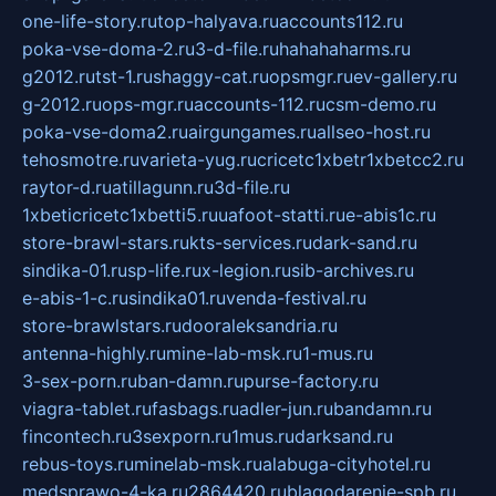
one-life-story.ru
top-halyava.ru
accounts112.ru
poka-vse-doma-2.ru
3-d-file.ru
hahahaharms.ru
g2012.ru
tst-1.ru
shaggy-cat.ru
opsmgr.ru
ev-gallery.ru
g-2012.ru
ops-mgr.ru
accounts-112.ru
csm-demo.ru
poka-vse-doma2.ru
airgungames.ru
allseo-host.ru
tehosmotre.ru
varieta-yug.ru
cricetc1xbetr1xbetcc2.ru
raytor-d.ru
atillagunn.ru
3d-file.ru
1xbeticricetc1xbetti5.ru
uafoot-statti.ru
e-abis1c.ru
store-brawl-stars.ru
kts-services.ru
dark-sand.ru
sindika-01.ru
sp-life.ru
x-legion.ru
sib-archives.ru
e-abis-1-c.ru
sindika01.ru
venda-festival.ru
store-brawlstars.ru
dooraleksandria.ru
antenna-highly.ru
mine-lab-msk.ru
1-mus.ru
3-sex-porn.ru
ban-damn.ru
purse-factory.ru
viagra-tablet.ru
fasbags.ru
adler-jun.ru
bandamn.ru
fincontech.ru
3sexporn.ru
1mus.ru
darksand.ru
rebus-toys.ru
minelab-msk.ru
alabuga-cityhotel.ru
medsprawo-4-ka.ru
2864420.ru
blagodarenie-spb.ru