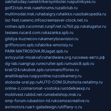
sakhatoday.ru
elektrikersymboler.ru
sputnikyes.ru
golf2club.msk.ru
aeforums.ru
zallclub.ru
multimodal.msk.ru
habaigry.ru
haikko.ru
sobakopedia.ru
isz-fest.ru
ewnc.info
screensaver-clock.net.ru
volnav.spb.ru
comnat.ru
npf.net.ru
7bit.pp.ru
kalugatur.ru
tesiaes.ru
card.com.ru
kazanka.spb.ru
gildiya-kuznecov.ru
kameryboavision.ru
griffoncom.spb.ru
fabrika-emotsiy.ru
PARK-MATROSOVA.RU
agat.spb.ru
avtoyurist-moskva1.ru
hardware.org.ru
схема-авто.рф
dg-lab.ru
angrup.ru
recruiter.spb.ru
music8.spb.ru
krsk124.ru
kubok.spb.ru
romanofforex.ru
analitikaplus.ru
spyonline.ru
zosikamery.ru
sloboda-ural.pp.ru
AUTO-COM.SU
hohota.net
alimy.ru
online-z.com
aromat-vostoka.ru
otdelkaexp.ru
mobilvest.ru
bbd.net.ru
mebelshop.msk.ru
smp-forum.ru
bastion-td.ru
kosmoscreative.ru
avrmotors.ru
art-galadesign.ru
tiffany-c.ru