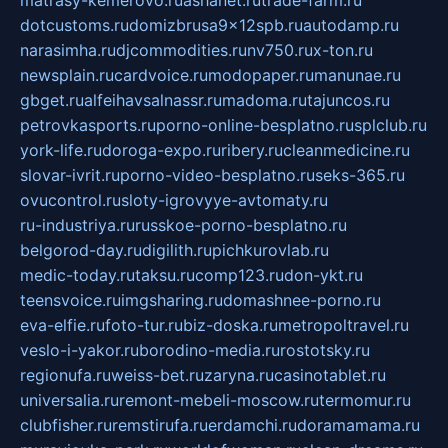
matrasy-kemerovo.ru
ashanet.ru
trade-farm.ru
dotcustoms.ru
domizbrusa9x12spb.ru
autodamp.ru
narasimha.ru
djcommodities.ru
nv750.ru
x-ton.ru
newsplain.ru
cardvoice.ru
modopaper.ru
manunae.ru
gbget.ru
alfeihavsalnassr.ru
madoma.ru
tajuncos.ru
petrovkasports.ru
porno-online-besplatno.ru
splclub.ru
york-life.ru
doroga-expo.ru
ribery.ru
cleanmedicine.ru
slovar-ivrit.ru
porno-video-besplatno.ru
seks-365.ru
ovucontrol.ru
sloty-igrovyye-avtomaty.ru
ru-industriya.ru
russkoe-porno-besplatno.ru
belgorod-day.ru
digilith.ru
pichkurovlab.ru
medic-today.ru
taksu.ru
comp123.ru
don-ykt.ru
teensvoice.ru
imgsharing.ru
domashnee-porno.ru
eva-elfie.ru
foto-tur.ru
biz-doska.ru
metropoltravel.ru
veslo-i-yakor.ru
borodino-media.ru
rostotsky.ru
regionufa.ru
weiss-bet.ru
zaryna.ru
casinotablet.ru
universalia.ru
remont-mebeli-moscow.ru
termomur.ru
clubfisher.ru
remstirufa.ru
erdamchi.ru
doramamama.ru