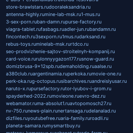
store-brawlstars.ru
dooraleksandria.ru
antenna-highly.ru
mine-lab-msk.ru
1-mus.ru
3-sex-porn.ru
ban-damn.ru
purse-factory.ru
viagra-tablet.ru
fasbags.ru
adler-jun.ru
bandamn.ru
fincontech.ru
3sexporn.ru
1mus.ru
darksand.ru
rebus-toys.ru
minelab-msk.ru
rtdco.ru
seo-prodvizhenie-sajtov-stroitelnyh-kompanij.ru
card-voice.ru
rulonnyygazon177.ru
snow-guard.ru
domizbrusa-9x12spb.ru
demaholding.ru
aalse.ru
a380club.ru
argentinamia.ru
perkoka.ru
movie-one.ru
perk-oka.ru
g-octopus.ru
sibarchives.ru
andreislyusar.ru
naruto-x.ru
pursefactory.ru
tor-lyubov-i-grom.ru
spayderhed-2022.ru
movieone.ru
evro-dez.ru
webamator.ru
ma-absolut1.ru
avtopomosch27.ru
nv-750.ru
news-plain.ru
nertansaga.ru
delanalad.ru
dizfiles.ru
youtubefree.ru
aria-family.ru
roadli.ru
planeta-samara.ru
mysmartbuy.ru