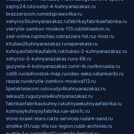
zajmy24.ru
tovudyi-4-kuhnyanazakaz.ru
brazzerscom.ru
medsprawo4ka.ru
xehyroo5kuhnyanazakaz.ru
fabrikayfabrikaefabrika.ru
vskrytie-zamkov-moskva-113.ru
biletnadom.ru
zed-online.ru
pimchax.ru
brazzers-hd.ru
z-host.ru
kitubeu2kuhnyanazakaz.ru
naperekate.ru
kuhnyaofabrikaufabrik.ru
kitubeu-2-kuhnyanazakaz.ru
xehyroo-5-kuhnyanazakaz.ru
cs-68.ru
guzywia-4-kuhnyanazakaz.ru
mir-tk.ru
vlknrussia.ru
cs68.ru
vladivostok-map.ru
video-seks.ru
bankaribi.ru
raszar.ru
vskrytie-zamkov-moskva113.ru
lipetsktelecom.ru
tovudyi4kuhnyanazakaz.ru
seksuzb.ru
guzywia4kuhnyanazakaz.ru
fabrikaofabrikaokuhny.ru
kuhnyaekuhnyaafabrika.ru
kuhnyaykuhnyayfabrika.ru
e-abis1c.ru
store-brawl-stars.ru
kts-services.ru
dark-sand.ru
sindika-01.ru
sp-life.ru
x-legion.ru
sib-archives.ru
e-abis-1-c.ru
sindika01.ru
venda-festival.ru