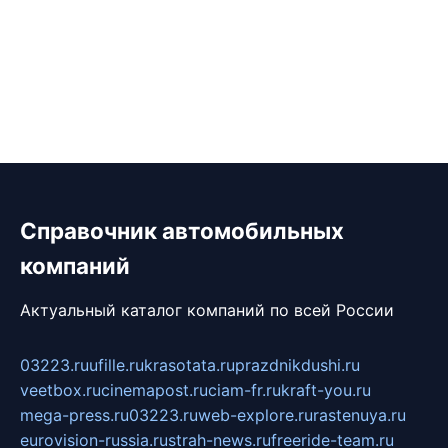
Справочник автомобильных
компаний
Актуальный каталог компаний по всей России
03223.ru
ufille.ru
krasotata.ru
prazdnikdushi.ru
veetbox.ru
cinemapost.ru
ciam-fr.ru
kraft-you.ru
mega-press.ru
03223.ru
web-explore.ru
rastenuya.ru
eurovision-russia.ru
strah-news.ru
freeride-team.ru