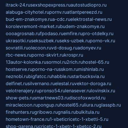
itrack-24.ru
sexshopexpress.ru
autostudiopro.ru
alabuga-cityhotel.ru
pornv.ru
atlantpereezd.ru
bud-em-znakomye.ru
a-cdc.ru
elektrostal-news.ru
korolevremont-market.ru
budem-znakomye.ru
oooagrosnab.ru
fpodaso.ru
emfire.ru
pro-otdelky.ru
ukrasotki.ru
seksuzbek.ru
seks-uzbek.ru
porno-vk.ru
sovratili.ru
olecoon.ru
vd-dosug.ru
adonyev.ru
rbc-news.ru
porno-skvirt.ru
krospr.ru
13autor-kolonka.ru
sormol.ru
2rich.ru
hostel-65.ru
hostserve.ru
porno-na-russkom.ru
mishinlab.ru
neznobi.ru
bigfatcc.ru
habble.ru
starbucksvia.ru
delfinet.ru
silvernano.ru
elestal.ru
vektor-doroga.ru
velotrenajery.ru
pronso54.ru
lenasever.ru
lovinskix.ru
show-pets.ru
smartnews03.ru
discofoxworld.ru
miraclecoon.ru
pongup.ru
hostel65.ru
liura.ru
glasspb.ru
firehunters.ru
gribowo.ru
gnalis.ru
bulkitula.ru
hometown-france.ru
1-xbeticricetc-1-xbetti-5.ru
shop-garena.ru
cricetc-1-xbetr-1-xbetcc-2.ru