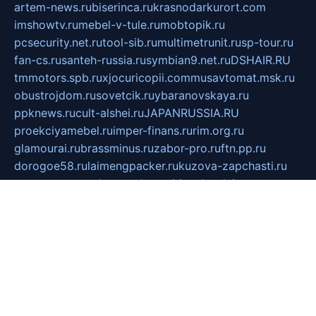
artem-news.ru
biserinca.ru
krasnodarkurort.com
imshowtv.ru
mebel-v-tule.ru
mobtopik.ru
pcsecurity.net.ru
tool-sib.ru
multimetrunit.ru
sp-tour.ru
fan-cs.ru
santeh-russia.ru
symbian9.net.ru
DSHAIR.RU
tmmotors.spb.ru
xjocuricopii.com
musavtomat.msk.ru
obustrojdom.ru
sovetcik.ru
ybaranovskaya.ru
ppknews.ru
cult-alshei.ru
JAPANRUSSIA.RU
proekciyamebel.ru
imper-finans.ru
rim.org.ru
glamourai.ru
brassminus.ru
zabor-pro.ru
ftn.pp.ru
dorogoe58.ru
laimengpacker.ru
kuzova-zapchasti.ru
sageerp.ru
taxodrom.ru
dsrazvitie.ru
hardcity.net.ru
ratinghomegames.ru
topservice25.ru
gubernyan.ru
gtglasslined.ru
ii4.ru
tssport.spb.ru
andorra24.com
blackwallstreet.ru
oboimos.ru
optim-doors.com.ru
ikuch.ru
nycr.org.ru
npa21.ru
vremya-ch.spb.ru
desert000.ru
ivtorgi.ru
ifiori.ru
catalog-statei.ru
dcv.org.ru
spetsmaster174.ru
ipkameryhiseeu.ru
dum26.ru
ruspol.spb.ru
fr-opendp.ru
kam-solnyshko.ru