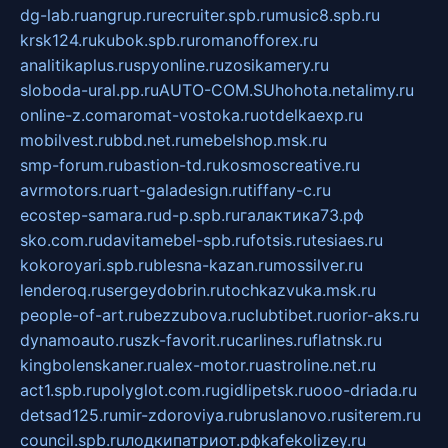
dg-lab.ru
angrup.ru
recruiter.spb.ru
music8.spb.ru
krsk124.ru
kubok.spb.ru
romanofforex.ru
analitikaplus.ru
spyonline.ru
zosikamery.ru
sloboda-ural.pp.ru
AUTO-COM.SU
hohota.net
alimy.ru
online-z.com
aromat-vostoka.ru
otdelkaexp.ru
mobilvest.ru
bbd.net.ru
mebelshop.msk.ru
smp-forum.ru
bastion-td.ru
kosmoscreative.ru
avrmotors.ru
art-galadesign.ru
tiffany-c.ru
ecostep-samara.ru
d-p.spb.ru
галактика73.рф
sko.com.ru
davitamebel-spb.ru
fotsis.ru
tesiaes.ru
kokoroyari.spb.ru
blesna-kazan.ru
mossilver.ru
lenderoq.ru
sergeydobrin.ru
tochkazvuka.msk.ru
people-of-art.ru
bezzubova.ru
clubtibet.ru
orior-aks.ru
dynamoauto.ru
szk-favorit.ru
carlines.ru
flatnsk.ru
kingbolenskaner.ru
alex-motor.ru
astroline.net.ru
act1.spb.ru
polyglot.com.ru
gidlipetsk.ru
ooo-driada.ru
detsad125.ru
mir-zdoroviya.ru
bruslanovo.ru
siterem.ru
council.spb.ru
лодкипатриот.рф
kafekolizey.ru