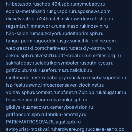
hl-beta.spb.ru
school494.spb.ru
mymubaby.ru
epoha-metalband.ru
ngr.spb.ru
rusgosnews.com
dieselvostok.ru
24hostel.msk.ru
w-dev.ru
f-ship.ru
regsmi.ru
filmnetwork.ru
malinasp.ru
kinosvin.ru
h2o-salon.ru
malutkayork.ru
deltaprim.spb.ru
tango-perm.ru
gooddir.ru
sgv.su
multiki-online.com
webkrasotki.com
cherinvest.ru
detskiy-ostrov.ru
ankou.spb.ru
alvesta1.ru
pdf-creator.ru
nix-files.org.ru
sakhatoday.ru
elektrikersymboler.ru
sputnikyes.ru
golf2club.msk.ru
aeforums.ru
zallclub.ru
multimodal.msk.ru
habaigry.ru
haikko.ru
sobakopedia.ru
isz-fest.ru
ewnc.info
screensaver-clock.net.ru
volnav.spb.ru
comnat.ru
npf.net.ru
7bit.pp.ru
kalugatur.ru
tesiaes.ru
card.com.ru
kazanka.spb.ru
gildiya-kuznecov.ru
kameryboavision.ru
griffoncom.spb.ru
fabrika-emotsiy.ru
PARK-MATROSOVA.RU
agat.spb.ru
avtoyurist-moskva1.ru
hardware.org.ru
схема-авто.рф