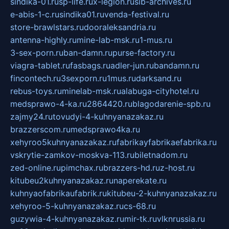
sindika-01.ru
sp-life.ru
x-legion.ru
sib-archives.ru
e-abis-1-c.ru
sindika01.ru
venda-festival.ru
store-brawlstars.ru
dooraleksandria.ru
antenna-highly.ru
mine-lab-msk.ru
1-mus.ru
3-sex-porn.ru
ban-damn.ru
purse-factory.ru
viagra-tablet.ru
fasbags.ru
adler-jun.ru
bandamn.ru
fincontech.ru
3sexporn.ru
1mus.ru
darksand.ru
rebus-toys.ru
minelab-msk.ru
alabuga-cityhotel.ru
medsprawo-4-ka.ru
2864420.ru
blagodarenie-spb.ru
zajmy24.ru
tovudyi-4-kuhnyanazakaz.ru
brazzerscom.ru
medsprawo4ka.ru
xehyroo5kuhnyanazakaz.ru
fabrikayfabrikaefabrika.ru
vskrytie-zamkov-moskva-113.ru
biletnadom.ru
zed-online.ru
pimchax.ru
brazzers-hd.ru
z-host.ru
kitubeu2kuhnyanazakaz.ru
naperekate.ru
kuhnyaofabrikaufabrik.ru
kitubeu-2-kuhnyanazakaz.ru
xehyroo-5-kuhnyanazakaz.ru
cs-68.ru
guzywia-4-kuhnyanazakaz.ru
mir-tk.ru
vlknrussia.ru