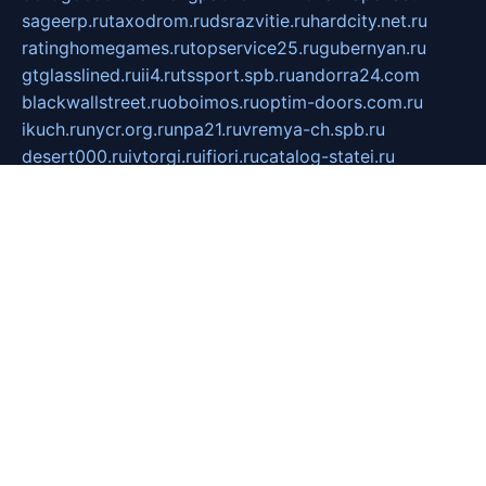
sageerp.ru
taxodrom.ru
dsrazvitie.ru
hardcity.net.ru
ratinghomegames.ru
topservice25.ru
gubernyan.ru
gtglasslined.ru
ii4.ru
tssport.spb.ru
andorra24.com
blackwallstreet.ru
oboimos.ru
optim-doors.com.ru
ikuch.ru
nycr.org.ru
npa21.ru
vremya-ch.spb.ru
desert000.ru
ivtorgi.ru
ifiori.ru
catalog-statei.ru
dcv.org.ru
spetsmaster174.ru
ipkameryhiseeu.ru
dum26.ru
ruspol.spb.ru
fr-opendp.ru
kam-solnyshko.ru
cheyenne-arapaho.ru
sevzapmetal.spb.ru
ted-lapidus.spb.ru
parasite-eliminator.ru
sigma-complete.ru
modernworld.ru
dama-moda.ru
eholot-group.ru
sk-nvkz.ru
DRONGOLD.RU
democratia2.ru
i-farmer.ru
mass-sport.org
jablonex.spb.ru
bookmess.ru
linkword.ru
refineua.com.ru
cs-spec.net.ru
altay-mebel.ru
DNK-THEATRE.RU
mechaniks.spb.ru
ipcamtechage.ru
skosta.ru
a-sun.ru
stroy-ldsp.ru
snowlands.org.ru
childrensshoes.ru
mrlizzy.ru
mebelsofiakrd.ru