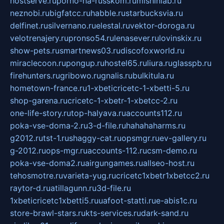
hostserve.ru
porno-na-russkom.ru
mishinlab.ru
neznobi.ru
bigfatcc.ru
habble.ru
starbucksvia.ru
delfinet.ru
silvernano.ru
elestal.ru
vektor-doroga.ru
velotrenajery.ru
pronso54.ru
lenasever.ru
lovinskix.ru
show-pets.ru
smartnews03.ru
discofoxworld.ru
miraclecoon.ru
pongup.ru
hostel65.ru
liura.ru
glasspb.ru
firehunters.ru
gribowo.ru
gnalis.ru
bulkitula.ru
hometown-france.ru
1-xbeticricetc-1-xbetti-5.ru
shop-garena.ru
cricetc-1-xbetr-1-xbetcc-2.ru
one-life-story.ru
top-halyava.ru
accounts112.ru
poka-vse-doma-2.ru
3-d-file.ru
hahahaharms.ru
g2012.ru
tst-1.ru
shaggy-cat.ru
opsmgr.ru
ev-gallery.ru
g-2012.ru
ops-mgr.ru
accounts-112.ru
csm-demo.ru
poka-vse-doma2.ru
airgungames.ru
allseo-host.ru
tehosmotre.ru
varieta-yug.ru
cricetc1xbetr1xbetcc2.ru
raytor-d.ru
atillagunn.ru
3d-file.ru
1xbeticricetc1xbetti5.ru
uafoot-statti.ru
e-abis1c.ru
store-brawl-stars.ru
kts-services.ru
dark-sand.ru