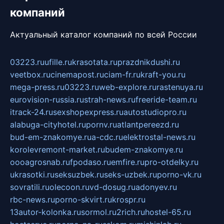
компаний
Актуальный каталог компаний по всей России
03223.ru
ufille.ru
krasotata.ru
prazdnikdushi.ru
veetbox.ru
cinemapost.ru
ciam-fr.ru
kraft-you.ru
mega-press.ru
03223.ru
web-explore.ru
rastenuya.ru
eurovision-russia.ru
strah-news.ru
freeride-team.ru
itrack-24.ru
sexshopexpress.ru
autostudiopro.ru
alabuga-cityhotel.ru
pornv.ru
atlantpereezd.ru
bud-em-znakomye.ru
a-cdc.ru
elektrostal-news.ru
korolevremont-market.ru
budem-znakomye.ru
oooagrosnab.ru
fpodaso.ru
emfire.ru
pro-otdelky.ru
ukrasotki.ru
seksuzbek.ru
seks-uzbek.ru
porno-vk.ru
sovratili.ru
olecoon.ru
vd-dosug.ru
adonyev.ru
rbc-news.ru
porno-skvirt.ru
krospr.ru
13autor-kolonka.ru
sormol.ru
2rich.ru
hostel-65.ru