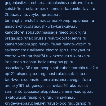
gegenjustizunrecht.ru
autobalashov.ru
utrovortu.ru
spiski-firm.ru
elara-m.ru
kinomusorka.ru
mkcslava.ru
2bets.ru
vintovoykompressor.ru
birminghamvsfulham.ru
sarmat-komp.ru
pioneeri.ru
amadis-chocolate.ru
shkurki-karakulya.ru
kanotiforet.spb.ru
tutmassage.ru
ecolog.org.ru
praga.spb.ru
falcorussia.ru
autodoctorservis.ru
kamertondom.spb.ru
net-life.net.ru
avto-vozim.ru
sakhcamera.ru
alliance-electro.spb.ru
stroyavt.ru
controlweb1.ru
tdsak74.ru
kinzozo-ru.ru
kvotka.ru
iron-snab.ru
costa-bella.ru
eugrus.pp.ru
associaciya39.ru
primexpo.spb.ru
bezmorchin.ru
ia2.ru
cpt21.ru
ispecspb.ru
regahost.ru
kolosok-elita.ru
tae-kwon.ru
consrio.com.ru
insiam.ru
avegainfo.ru
archery161.ru
bigencyclica.ru
vlast16.ru
korru.net
sarmiento.spb.su
extelopedia.ru
lammin-suo.spb.ru
iskatour.spb.ru
snpi.org.ru
running-line.ru
krygeva-spa.ru
chel.net.ru
rust-loco.ru
dugshop.ru