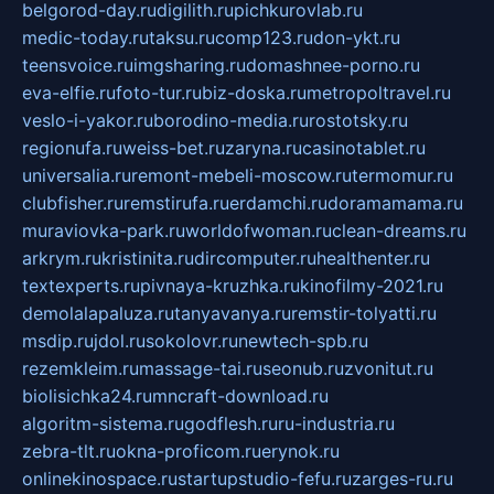
belgorod-day.ru
digilith.ru
pichkurovlab.ru
medic-today.ru
taksu.ru
comp123.ru
don-ykt.ru
teensvoice.ru
imgsharing.ru
domashnee-porno.ru
eva-elfie.ru
foto-tur.ru
biz-doska.ru
metropoltravel.ru
veslo-i-yakor.ru
borodino-media.ru
rostotsky.ru
regionufa.ru
weiss-bet.ru
zaryna.ru
casinotablet.ru
universalia.ru
remont-mebeli-moscow.ru
termomur.ru
clubfisher.ru
remstirufa.ru
erdamchi.ru
doramamama.ru
muraviovka-park.ru
worldofwoman.ru
clean-dreams.ru
arkrym.ru
kristinita.ru
dircomputer.ru
healthenter.ru
textexperts.ru
pivnaya-kruzhka.ru
kinofilmy-2021.ru
demolalapaluza.ru
tanyavanya.ru
remstir-tolyatti.ru
msdip.ru
jdol.ru
sokolovr.ru
newtech-spb.ru
rezemkleim.ru
massage-tai.ru
seonub.ru
zvonitut.ru
biolisichka24.ru
mncraft-download.ru
algoritm-sistema.ru
godflesh.ru
ru-industria.ru
zebra-tlt.ru
okna-proficom.ru
erynok.ru
onlinekinospace.ru
startupstudio-fefu.ru
zarges-ru.ru