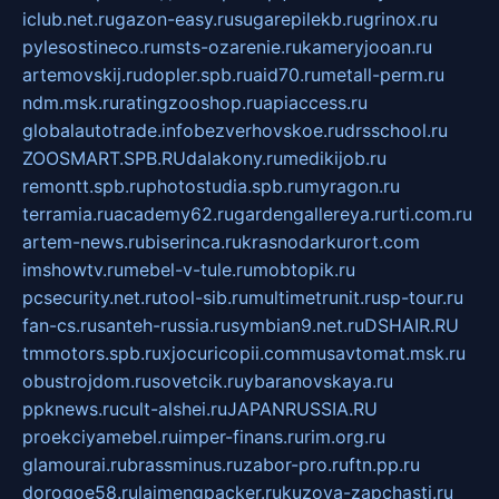
iclub.net.ru
gazon-easy.ru
sugarepilekb.ru
grinox.ru
pylesostineco.ru
msts-ozarenie.ru
kameryjooan.ru
artemovskij.ru
dopler.spb.ru
aid70.ru
metall-perm.ru
ndm.msk.ru
ratingzooshop.ru
apiaccess.ru
globalautotrade.info
bezverhovskoe.ru
drsschool.ru
ZOOSMART.SPB.RU
dalakony.ru
medikijob.ru
remontt.spb.ru
photostudia.spb.ru
myragon.ru
terramia.ru
academy62.ru
gardengallereya.ru
rti.com.ru
artem-news.ru
biserinca.ru
krasnodarkurort.com
imshowtv.ru
mebel-v-tule.ru
mobtopik.ru
pcsecurity.net.ru
tool-sib.ru
multimetrunit.ru
sp-tour.ru
fan-cs.ru
santeh-russia.ru
symbian9.net.ru
DSHAIR.RU
tmmotors.spb.ru
xjocuricopii.com
musavtomat.msk.ru
obustrojdom.ru
sovetcik.ru
ybaranovskaya.ru
ppknews.ru
cult-alshei.ru
JAPANRUSSIA.RU
proekciyamebel.ru
imper-finans.ru
rim.org.ru
glamourai.ru
brassminus.ru
zabor-pro.ru
ftn.pp.ru
dorogoe58.ru
laimengpacker.ru
kuzova-zapchasti.ru