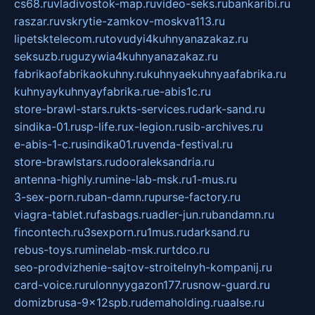
cs68.ru
vladivostok-map.ru
video-seks.ru
bankaribi.ru
raszar.ru
vskrytie-zamkov-moskva113.ru
lipetsktelecom.ru
tovudyi4kuhnyanazakaz.ru
seksuzb.ru
guzywia4kuhnyanazakaz.ru
fabrikaofabrikaokuhny.ru
kuhnyaekuhnyaafabrika.ru
kuhnyaykuhnyayfabrika.ru
e-abis1c.ru
store-brawl-stars.ru
kts-services.ru
dark-sand.ru
sindika-01.ru
sp-life.ru
x-legion.ru
sib-archives.ru
e-abis-1-c.ru
sindika01.ru
venda-festival.ru
store-brawlstars.ru
dooraleksandria.ru
antenna-highly.ru
mine-lab-msk.ru
1-mus.ru
3-sex-porn.ru
ban-damn.ru
purse-factory.ru
viagra-tablet.ru
fasbags.ru
adler-jun.ru
bandamn.ru
fincontech.ru
3sexporn.ru
1mus.ru
darksand.ru
rebus-toys.ru
minelab-msk.ru
rtdco.ru
seo-prodvizhenie-sajtov-stroitelnyh-kompanij.ru
card-voice.ru
rulonnyygazon177.ru
snow-guard.ru
domizbrusa-9x12spb.ru
demaholding.ru
aalse.ru