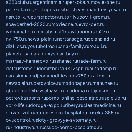
a380club.ru
argentinamia.ru
perkoka.ru
movie-one.ru
perk-oka.ru
g-octopus.ru
sibarchives.ru
andreislyusar.ru
naruto-x.ru
pursefactory.ru
tor-lyubov-i-grom.ru
spayderhed-2022.ru
movieone.ru
evro-dez.ru
webamator.ru
ma-absolut1.ru
avtopomosch27.ru
nv-750.ru
news-plain.ru
nertansaga.ru
delanalad.ru
dizfiles.ru
youtubefree.ru
aria-family.ru
roadli.ru
planeta-samara.ru
mysmartbuy.ru
matrasy-kemerovo.ru
ashanet.ru
trade-farm.ru
dotcustoms.ru
domizbrusa9x12spb.ru
autodamp.ru
narasimha.ru
djcommodities.ru
nv750.ru
x-ton.ru
newsplain.ru
cardvoice.ru
modopaper.ru
manunae.ru
gbget.ru
alfeihavsalnassr.ru
madoma.ru
tajuncos.ru
petrovkasports.ru
porno-online-besplatno.ru
splclub.ru
york-life.ru
doroga-expo.ru
ribery.ru
cleanmedicine.ru
slovar-ivrit.ru
porno-video-besplatno.ru
seks-365.ru
ovucontrol.ru
sloty-igrovyye-avtomaty.ru
ru-industriya.ru
russkoe-porno-besplatno.ru