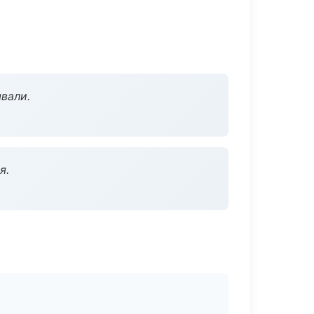
вали.
я.