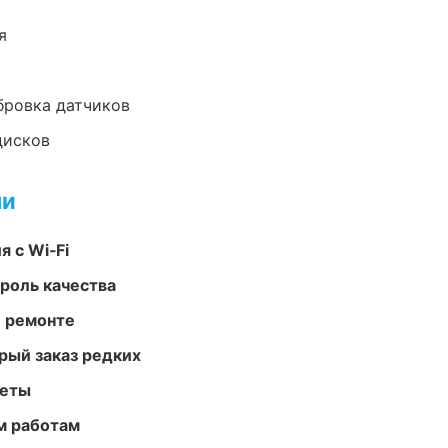
я
ибровка датчиков
дисков
ми
 с Wi‑Fi
роль качества
и ремонте
рый заказ редких
меты
м работам