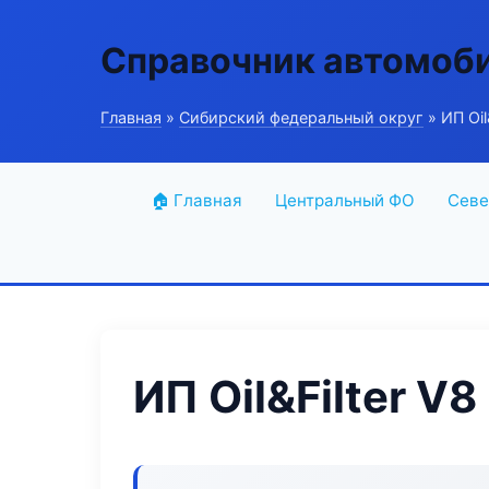
Справочник автомоб
Главная
»
Сибирский федеральный округ
» ИП Oil
🏠 Главная
Центральный ФО
Севе
ИП Oil&Filter V8