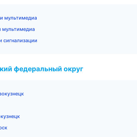
 и мультимедиа
 и мультимедиа
и сигнализации
ский федеральный округ
овокузнецк
окузнецк
рск