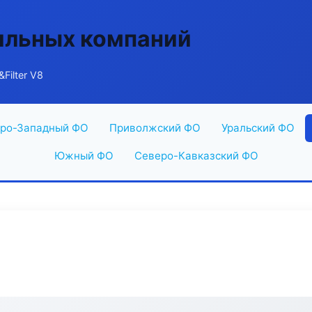
ильных компаний
&Filter V8
ро-Западный ФО
Приволжский ФО
Уральский ФО
Южный ФО
Северо-Кавказский ФО