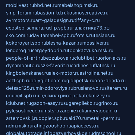
mobilvest.ru
bbd.net.ru
mebelshop.msk.ru
smp-forum.ru
bastion-td.ru
kosmoscreative.ru
avrmotors.ru
art-galadesign.ru
tiffany-c.ru
ecostep-samara.ru
d-p.spb.ru
галактика73.рф
sko.com.ru
davitamebel-spb.ru
fotsis.ru
tesiaes.ru
kokoroyari.spb.ru
blesna-kazan.ru
mossilver.ru
lenderoq.ru
sergeydobrin.ru
tochkazvuka.msk.ru
people-of-art.ru
bezzubova.ru
clubtibet.ru
orior-aks.ru
dynamoauto.ru
szk-favorit.ru
carlines.ru
flatnsk.ru
kingbolenskaner.ru
alex-motor.ru
astroline.net.ru
act1.spb.ru
polyglot.com.ru
gidlipetsk.ru
ooo-driada.ru
detsad125.ru
mir-zdoroviya.ru
bruslanovo.ru
siterem.ru
council.spb.ru
лодкипатриот.рф
kafekolizey.ru
iclub.net.ru
gazon-easy.ru
sugarepilekb.ru
grinox.ru
pylesostineco.ru
msts-ozarenie.ru
kameryjooan.ru
artemovskij.ru
dopler.spb.ru
aid70.ru
metall-perm.ru
ndm.msk.ru
ratingzooshop.ru
apiaccess.ru
globalautotrade.info
bezverhovskoe.ru
drsschool.ru