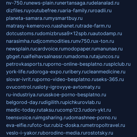
nv-750.ru
news-plain.ru
nertansaga.ru
delanalad.ru
dizfiles.ru
youtubefree.ru
aria-family.ru
roadli.ru
planeta-samara.ru
mysmartbuy.ru
matrasy-kemerovo.ru
ashanet.ru
trade-farm.ru
dotcustoms.ru
domizbrusa9x12spb.ru
autodamp.ru
narasimha.ru
djcommodities.ru
nv750.ru
x-ton.ru
newsplain.ru
cardvoice.ru
modopaper.ru
manunae.ru
gbget.ru
alfeihavsalnassr.ru
madoma.ru
tajuncos.ru
petrovkasports.ru
porno-online-besplatno.ru
splclub.ru
york-life.ru
doroga-expo.ru
ribery.ru
cleanmedicine.ru
slovar-ivrit.ru
porno-video-besplatno.ru
seks-365.ru
ovucontrol.ru
sloty-igrovyye-avtomaty.ru
ru-industriya.ru
russkoe-porno-besplatno.ru
belgorod-day.ru
digilith.ru
pichkurovlab.ru
medic-today.ru
taksu.ru
comp123.ru
don-ykt.ru
teensvoice.ru
imgsharing.ru
domashnee-porno.ru
eva-elfie.ru
foto-tur.ru
biz-doska.ru
metropoltravel.ru
veslo-i-yakor.ru
borodino-media.ru
rostotsky.ru