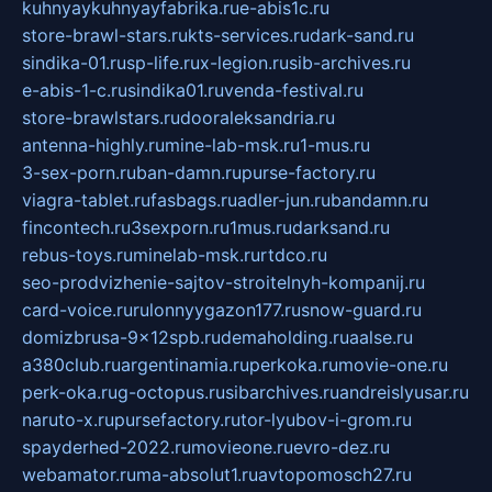
kuhnyaykuhnyayfabrika.ru
e-abis1c.ru
store-brawl-stars.ru
kts-services.ru
dark-sand.ru
sindika-01.ru
sp-life.ru
x-legion.ru
sib-archives.ru
e-abis-1-c.ru
sindika01.ru
venda-festival.ru
store-brawlstars.ru
dooraleksandria.ru
antenna-highly.ru
mine-lab-msk.ru
1-mus.ru
3-sex-porn.ru
ban-damn.ru
purse-factory.ru
viagra-tablet.ru
fasbags.ru
adler-jun.ru
bandamn.ru
fincontech.ru
3sexporn.ru
1mus.ru
darksand.ru
rebus-toys.ru
minelab-msk.ru
rtdco.ru
seo-prodvizhenie-sajtov-stroitelnyh-kompanij.ru
card-voice.ru
rulonnyygazon177.ru
snow-guard.ru
domizbrusa-9x12spb.ru
demaholding.ru
aalse.ru
a380club.ru
argentinamia.ru
perkoka.ru
movie-one.ru
perk-oka.ru
g-octopus.ru
sibarchives.ru
andreislyusar.ru
naruto-x.ru
pursefactory.ru
tor-lyubov-i-grom.ru
spayderhed-2022.ru
movieone.ru
evro-dez.ru
webamator.ru
ma-absolut1.ru
avtopomosch27.ru