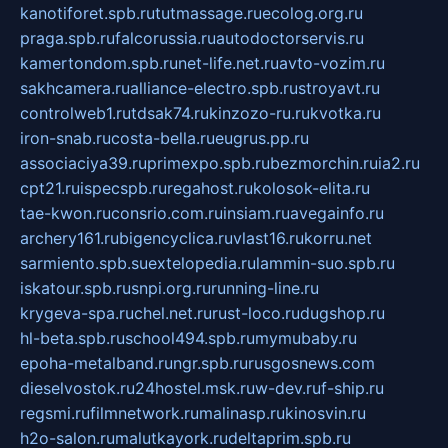
kanotiforet.spb.ru
tutmassage.ru
ecolog.org.ru
praga.spb.ru
falcorussia.ru
autodoctorservis.ru
kamertondom.spb.ru
net-life.net.ru
avto-vozim.ru
sakhcamera.ru
alliance-electro.spb.ru
stroyavt.ru
controlweb1.ru
tdsak74.ru
kinzozo-ru.ru
kvotka.ru
iron-snab.ru
costa-bella.ru
eugrus.pp.ru
associaciya39.ru
primexpo.spb.ru
bezmorchin.ru
ia2.ru
cpt21.ru
ispecspb.ru
regahost.ru
kolosok-elita.ru
tae-kwon.ru
consrio.com.ru
insiam.ru
avegainfo.ru
archery161.ru
bigencyclica.ru
vlast16.ru
korru.net
sarmiento.spb.su
extelopedia.ru
lammin-suo.spb.ru
iskatour.spb.ru
snpi.org.ru
running-line.ru
krygeva-spa.ru
chel.net.ru
rust-loco.ru
dugshop.ru
hl-beta.spb.ru
school494.spb.ru
mymubaby.ru
epoha-metalband.ru
ngr.spb.ru
rusgosnews.com
dieselvostok.ru
24hostel.msk.ru
w-dev.ru
f-ship.ru
regsmi.ru
filmnetwork.ru
malinasp.ru
kinosvin.ru
h2o-salon.ru
malutkayork.ru
deltaprim.spb.ru