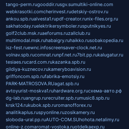
tango-perm.ru
gooddir.ru
sgv.su
multiki-online.com
webkrasotki.com
cherinvest.ru
detskiy-ostrov.ru
ankou.spb.ru
alvesta1.ru
pdf-creator.ru
nix-files.org.ru
sakhatoday.ru
elektrikersymboler.ru
sputnikyes.ru
golf2club.msk.ru
aeforums.ru
zallclub.ru
multimodal.msk.ru
habaigry.ru
haikko.ru
sobakopedia.ru
isz-fest.ru
ewnc.info
screensaver-clock.net.ru
volnav.spb.ru
comnat.ru
npf.net.ru
7bit.pp.ru
kalugatur.ru
tesiaes.ru
card.com.ru
kazanka.spb.ru
gildiya-kuznecov.ru
kameryboavision.ru
griffoncom.spb.ru
fabrika-emotsiy.ru
PARK-MATROSOVA.RU
agat.spb.ru
avtoyurist-moskva1.ru
hardware.org.ru
схема-авто.рф
dg-lab.ru
angrup.ru
recruiter.spb.ru
music8.spb.ru
krsk124.ru
kubok.spb.ru
romanofforex.ru
analitikaplus.ru
spyonline.ru
zosikamery.ru
sloboda-ural.pp.ru
AUTO-COM.SU
hohota.net
alimy.ru
online-z.com
aromat-vostoka.ru
otdelkaexp.ru