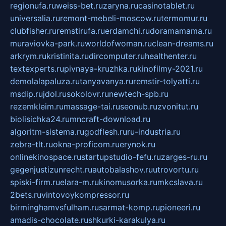
regionufa.ru
weiss-bet.ru
zaryna.ru
casinotablet.ru
universalia.ru
remont-mebeli-moscow.ru
termomur.ru
clubfisher.ru
remstirufa.ru
erdamchi.ru
doramamama.ru
muraviovka-park.ru
worldofwoman.ru
clean-dreams.ru
arkrym.ru
kristinita.ru
dircomputer.ru
healthenter.ru
textexperts.ru
pivnaya-kruzhka.ru
kinofilmy-2021.ru
demolalapaluza.ru
tanyavanya.ru
remstir-tolyatti.ru
msdip.ru
jdol.ru
sokolovr.ru
newtech-spb.ru
rezemkleim.ru
massage-tai.ru
seonub.ru
zvonitut.ru
biolisichka24.ru
mncraft-download.ru
algoritm-sistema.ru
godflesh.ru
ru-industria.ru
zebra-tlt.ru
okna-proficom.ru
erynok.ru
onlinekinospace.ru
startupstudio-fefu.ru
zarges-ru.ru
gegenjustizunrecht.ru
autobalashov.ru
utrovortu.ru
spiski-firm.ru
elara-m.ru
kinomusorka.ru
mkcslava.ru
2bets.ru
vintovoykompressor.ru
birminghamvsfulham.ru
sarmat-komp.ru
pioneeri.ru
amadis-chocolate.ru
shkurki-karakulya.ru