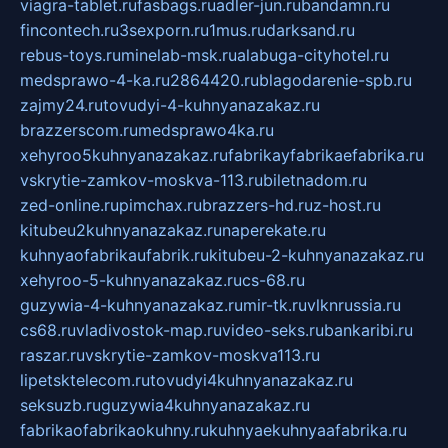
viagra-tablet.ru
fasbags.ru
adler-jun.ru
bandamn.ru
fincontech.ru
3sexporn.ru
1mus.ru
darksand.ru
rebus-toys.ru
minelab-msk.ru
alabuga-cityhotel.ru
medsprawo-4-ka.ru
2864420.ru
blagodarenie-spb.ru
zajmy24.ru
tovudyi-4-kuhnyanazakaz.ru
brazzerscom.ru
medsprawo4ka.ru
xehyroo5kuhnyanazakaz.ru
fabrikayfabrikaefabrika.ru
vskrytie-zamkov-moskva-113.ru
biletnadom.ru
zed-online.ru
pimchax.ru
brazzers-hd.ru
z-host.ru
kitubeu2kuhnyanazakaz.ru
naperekate.ru
kuhnyaofabrikaufabrik.ru
kitubeu-2-kuhnyanazakaz.ru
xehyroo-5-kuhnyanazakaz.ru
cs-68.ru
guzywia-4-kuhnyanazakaz.ru
mir-tk.ru
vlknrussia.ru
cs68.ru
vladivostok-map.ru
video-seks.ru
bankaribi.ru
raszar.ru
vskrytie-zamkov-moskva113.ru
lipetsktelecom.ru
tovudyi4kuhnyanazakaz.ru
seksuzb.ru
guzywia4kuhnyanazakaz.ru
fabrikaofabrikaokuhny.ru
kuhnyaekuhnyaafabrika.ru