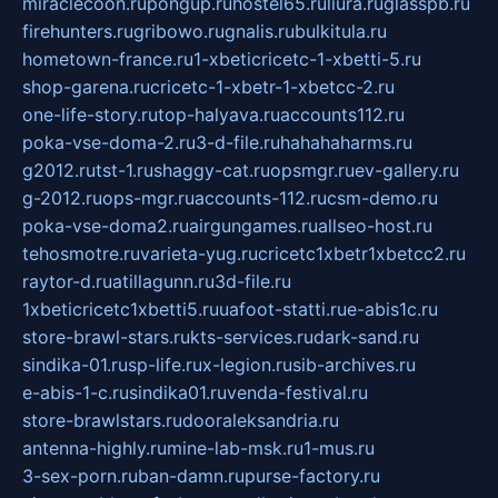
miraclecoon.ru
pongup.ru
hostel65.ru
liura.ru
glasspb.ru
firehunters.ru
gribowo.ru
gnalis.ru
bulkitula.ru
hometown-france.ru
1-xbeticricetc-1-xbetti-5.ru
shop-garena.ru
cricetc-1-xbetr-1-xbetcc-2.ru
one-life-story.ru
top-halyava.ru
accounts112.ru
poka-vse-doma-2.ru
3-d-file.ru
hahahaharms.ru
g2012.ru
tst-1.ru
shaggy-cat.ru
opsmgr.ru
ev-gallery.ru
g-2012.ru
ops-mgr.ru
accounts-112.ru
csm-demo.ru
poka-vse-doma2.ru
airgungames.ru
allseo-host.ru
tehosmotre.ru
varieta-yug.ru
cricetc1xbetr1xbetcc2.ru
raytor-d.ru
atillagunn.ru
3d-file.ru
1xbeticricetc1xbetti5.ru
uafoot-statti.ru
e-abis1c.ru
store-brawl-stars.ru
kts-services.ru
dark-sand.ru
sindika-01.ru
sp-life.ru
x-legion.ru
sib-archives.ru
e-abis-1-c.ru
sindika01.ru
venda-festival.ru
store-brawlstars.ru
dooraleksandria.ru
antenna-highly.ru
mine-lab-msk.ru
1-mus.ru
3-sex-porn.ru
ban-damn.ru
purse-factory.ru