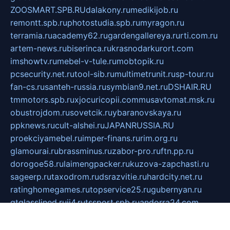
ZOOSMART.SPB.RU
dalakony.ru
medikijob.ru
remontt.spb.ru
photostudia.spb.ru
myragon.ru
terramia.ru
academy62.ru
gardengallereya.ru
rti.com.ru
artem-news.ru
biserinca.ru
krasnodarkurort.com
imshowtv.ru
mebel-v-tule.ru
mobtopik.ru
pcsecurity.net.ru
tool-sib.ru
multimetrunit.ru
sp-tour.ru
fan-cs.ru
santeh-russia.ru
symbian9.net.ru
DSHAIR.RU
tmmotors.spb.ru
xjocuricopii.com
musavtomat.msk.ru
obustrojdom.ru
sovetcik.ru
ybaranovskaya.ru
ppknews.ru
cult-alshei.ru
JAPANRUSSIA.RU
proekciyamebel.ru
imper-finans.ru
rim.org.ru
glamourai.ru
brassminus.ru
zabor-pro.ru
ftn.pp.ru
dorogoe58.ru
laimengpacker.ru
kuzova-zapchasti.ru
sageerp.ru
taxodrom.ru
dsrazvitie.ru
hardcity.net.ru
ratinghomegames.ru
topservice25.ru
gubernyan.ru
gtglasslined.ru
ii4.ru
tssport.spb.ru
andorra24.com
blackwallstreet.ru
oboimos.ru
optim-doors.com.ru
ikuch.ru
nycr.org.ru
npa21.ru
vremya-ch.spb.ru