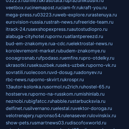
03223.ru
ufille.ru
krasotata.ru
prazdnikdushi.ru
veetbox.ru
cinemapost.ru
ciam-fr.ru
kraft-you.ru
mega-press.ru
03223.ru
web-explore.ru
rastenuya.ru
eurovision-russia.ru
strah-news.ru
freeride-team.ru
itrack-24.ru
sexshopexpress.ru
autostudiopro.ru
alabuga-cityhotel.ru
pornv.ru
atlantpereezd.ru
bud-em-znakomye.ru
a-cdc.ru
elektrostal-news.ru
korolevremont-market.ru
budem-znakomye.ru
oooagrosnab.ru
fpodaso.ru
emfire.ru
pro-otdelky.ru
ukrasotki.ru
seksuzbek.ru
seks-uzbek.ru
porno-vk.ru
sovratili.ru
olecoon.ru
vd-dosug.ru
adonyev.ru
rbc-news.ru
porno-skvirt.ru
krospr.ru
13autor-kolonka.ru
sormol.ru
2rich.ru
hostel-65.ru
hostserve.ru
porno-na-russkom.ru
mishinlab.ru
neznobi.ru
bigfatcc.ru
habble.ru
starbucksvia.ru
delfinet.ru
silvernano.ru
elestal.ru
vektor-doroga.ru
velotrenajery.ru
pronso54.ru
lenasever.ru
lovinskix.ru
show-pets.ru
smartnews03.ru
discofoxworld.ru