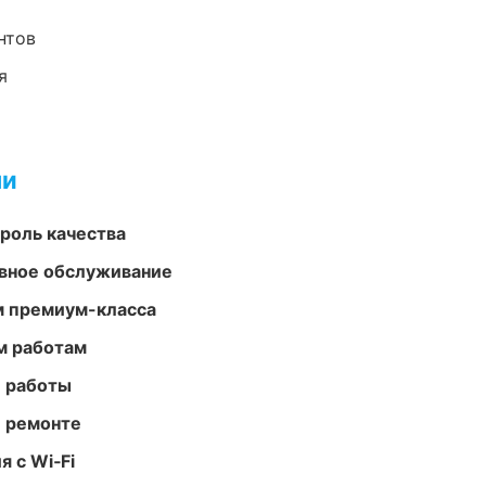
нтов
я
ми
роль качества
вное обслуживание
м премиум-класса
м работам
е работы
и ремонте
 с Wi‑Fi