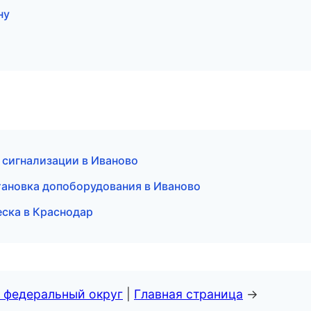
ну
 сигнализации в Иваново
тановка допоборудования в Иваново
еска в Краснодар
 федеральный округ
|
Главная страница
→