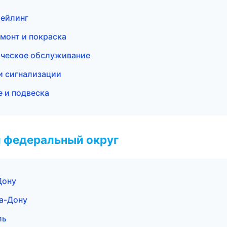
тейлинг
емонт и покраска
ическое обслуживание
и сигнализации
е и подвеска
 федеральный округ
Дону
на-Дону
ль