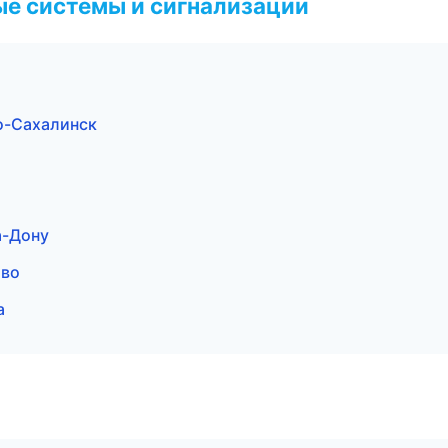
е системы и сигнализации
о-Сахалинск
а-Дону
ово
а