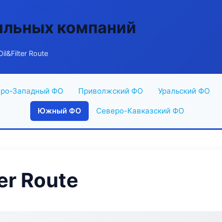
ильных компаний
l&Filter Route
ро-Западный ФО
Приволжский ФО
Уральский ФО
Южный ФО
Северо-Кавказский ФО
er Route