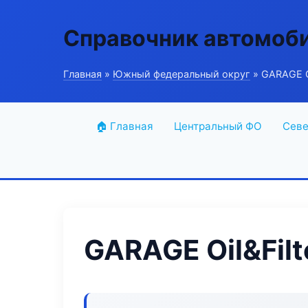
Справочник автомоб
Главная
»
Южный федеральный округ
» GARAGE Oi
🏠 Главная
Центральный ФО
Севе
GARAGE Oil&Filt