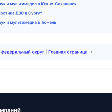
звук и мультимедиа в Южно-Сахалинск
гностика ДВС в Сургут
звук и мультимедиа в Тюмень
 федеральный округ
|
Главная страница
→
омпаний