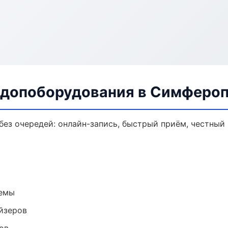
 допоборудования в Симферо
ез очередей: онлайн-запись, быстрый приём, честный 
темы
йзеров