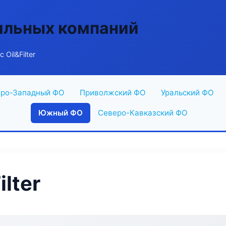
ильных компаний
Oil&Filter
ро-Западный ФО
Приволжский ФО
Уральский ФО
Южный ФО
Северо-Кавказский ФО
lter