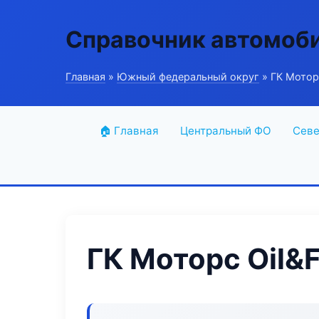
Справочник автомоб
Главная
»
Южный федеральный округ
» ГК Моторс 
🏠 Главная
Центральный ФО
Севе
ГК Моторс Oil&Fi