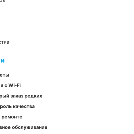
ов
стка
ми
меты
 с Wi‑Fi
рый заказ редких
роль качества
и ремонте
вное обслуживание