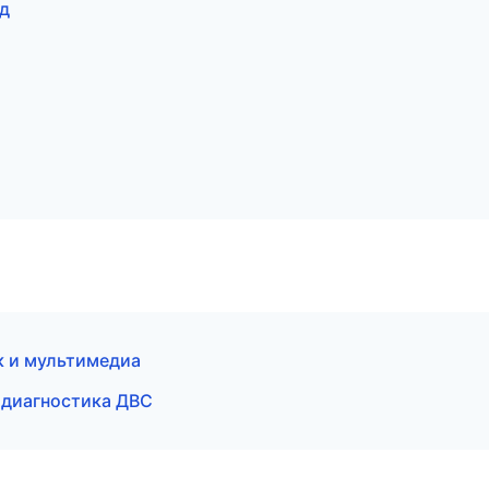
д
к и мультимедиа
 диагностика ДВС