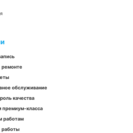
ия
ми
запись
и ремонте
меты
вное обслуживание
роль качества
м премиум-класса
м работам
е работы