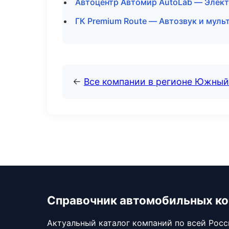
Автоцентр Автомир AutoLab — Элект
ГК Premium Route — Автозвук и муль
←
Все компании в регионе Южный
Справочник автомобильных к
Актуальный каталог компаний по всей Рос