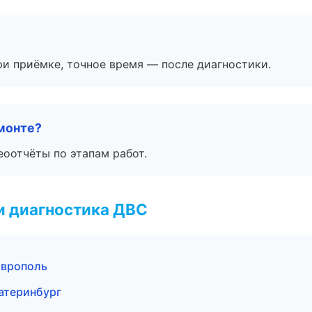
и приёмке, точное время — после диагностики.
монте?
еоотчёты по этапам работ.
и диагностика ДВС
аврополь
атеринбург