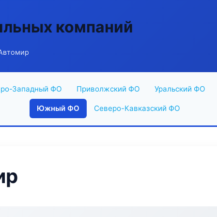
ильных компаний
 Автомир
ро-Западный ФО
Приволжский ФО
Уральский ФО
Южный ФО
Северо-Кавказский ФО
ир