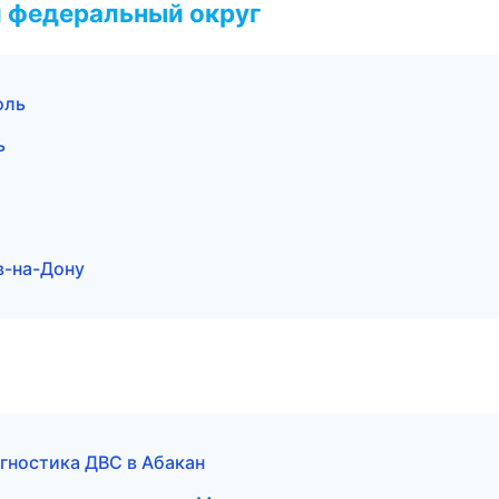
 федеральный округ
оль
ь
в-на-Дону
гностика ДВС в Абакан