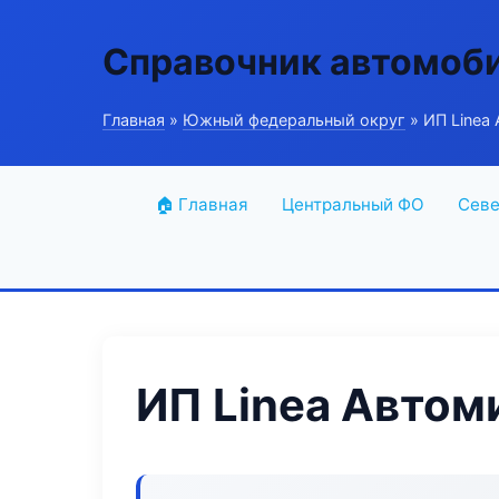
Справочник автомоб
Главная
»
Южный федеральный округ
» ИП Linea
🏠 Главная
Центральный ФО
Севе
ИП Linea Автом