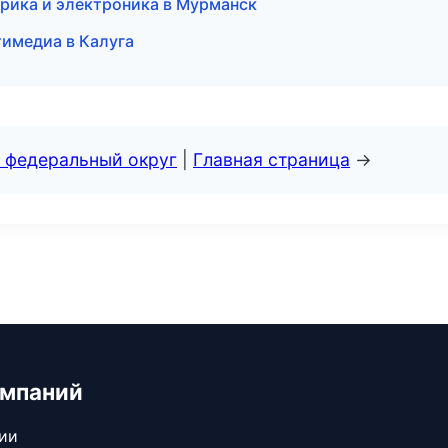
рика и электроника в Мурманск
тимедиа в Калуга
 федеральный округ
|
Главная страница
→
омпаний
сии