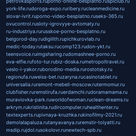
petrovkasports.ru
porno-online-besplatno.ru
splclub.ru
york-life.ru
doroga-expo.ru
ribery.ru
cleanmedicine.ru
slovar-ivrit.ru
porno-video-besplatno.ru
seks-365.ru
ovucontrol.ru
sloty-igrovyye-avtomaty.ru
ru-industriya.ru
russkoe-porno-besplatno.ru
belgorod-day.ru
digilith.ru
pichkurovlab.ru
medic-today.ru
taksu.ru
comp123.ru
don-ykt.ru
teensvoice.ru
imgsharing.ru
domashnee-porno.ru
eva-elfie.ru
foto-tur.ru
biz-doska.ru
metropoltravel.ru
veslo-i-yakor.ru
borodino-media.ru
rostotsky.ru
regionufa.ru
weiss-bet.ru
zaryna.ru
casinotablet.ru
universalia.ru
remont-mebeli-moscow.ru
termomur.ru
clubfisher.ru
remstirufa.ru
erdamchi.ru
doramamama.ru
muraviovka-park.ru
worldofwoman.ru
clean-dreams.ru
arkrym.ru
kristinita.ru
dircomputer.ru
healthenter.ru
textexperts.ru
pivnaya-kruzhka.ru
kinofilmy-2021.ru
demolalapaluza.ru
tanyavanya.ru
remstir-tolyatti.ru
msdip.ru
jdol.ru
sokolovr.ru
newtech-spb.ru