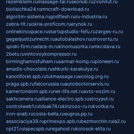
rezemkleim.ru
massage-tai.ru
seonub.ru
zvonitut.ru
biolisichka24.ru
mncraft-download.ru
algoritm-sistema.ru
godflesh.ru
ru-industria.ru
zebra-tlt.ru
okna-proficom.ru
erynok.ru
onlinekinospace.ru
startupstudio-fefu.ru
zarges-ru.ru
gegenjustizunrecht.ru
autobalashov.ru
utrovortu.ru
spiski-firm.ru
elara-m.ru
kinomusorka.ru
mkcslava.ru
2bets.ru
vintovoykompressor.ru
birminghamvsfulham.ru
sarmat-komp.ru
pioneeri.ru
amadis-chocolate.ru
shkurki-karakulya.ru
kanotiforet.spb.ru
tutmassage.ru
ecolog.org.ru
praga.spb.ru
falcorussia.ru
autodoctorservis.ru
kamertondom.spb.ru
net-life.net.ru
avto-vozim.ru
sakhcamera.ru
alliance-electro.spb.ru
stroyavt.ru
controlweb1.ru
tdsak74.ru
kinzozo-ru.ru
kvotka.ru
iron-snab.ru
costa-bella.ru
eugrus.pp.ru
associaciya39.ru
primexpo.spb.ru
bezmorchin.ru
ia2.ru
cpt21.ru
ispecspb.ru
regahost.ru
kolosok-elita.ru