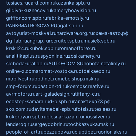
tesiaes.ru
card.com.ru
kazanka.spb.ru
gildiya-kuznecov.ru
kameryboavision.ru
griffoncom.spb.ru
fabrika-emotsiy.ru
PARK-MATROSOVA.RU
agat.spb.ru
avtoyurist-moskva1.ru
hardware.org.ru
схема-авто.рф
dg-lab.ru
angrup.ru
recruiter.spb.ru
music8.spb.ru
krsk124.ru
kubok.spb.ru
romanofforex.ru
analitikaplus.ru
spyonline.ru
zosikamery.ru
sloboda-ural.pp.ru
AUTO-COM.SU
hohota.net
alimy.ru
online-z.com
aromat-vostoka.ru
otdelkaexp.ru
mobilvest.ru
bbd.net.ru
mebelshop.msk.ru
smp-forum.ru
bastion-td.ru
kosmoscreative.ru
avrmotors.ru
art-galadesign.ru
tiffany-c.ru
ecostep-samara.ru
d-p.spb.ru
галактика73.рф
sko.com.ru
davitamebel-spb.ru
fotsis.ru
tesiaes.ru
kokoroyari.spb.ru
blesna-kazan.ru
mossilver.ru
lenderoq.ru
sergeydobrin.ru
tochkazvuka.msk.ru
people-of-art.ru
bezzubova.ru
clubtibet.ru
orior-aks.ru