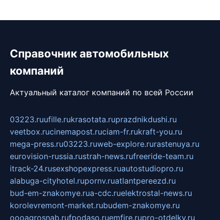
Справочник автомобильных
компаний
Актуальный каталог компаний по всей России
03223.ru
ufille.ru
krasotata.ru
prazdnikdushi.ru
veetbox.ru
cinemapost.ru
ciam-fr.ru
kraft-you.ru
mega-press.ru
03223.ru
web-explore.ru
rastenuya.ru
eurovision-russia.ru
strah-news.ru
freeride-team.ru
itrack-24.ru
sexshopexpress.ru
autostudiopro.ru
alabuga-cityhotel.ru
pornv.ru
atlantpereezd.ru
bud-em-znakomye.ru
a-cdc.ru
elektrostal-news.ru
korolevremont-market.ru
budem-znakomye.ru
oooagrosnab.ru
fpodaso.ru
emfire.ru
pro-otdelky.ru