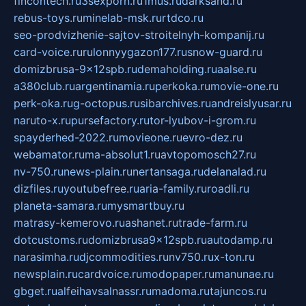
fincontech.ru
3sexporn.ru
1mus.ru
darksand.ru
rebus-toys.ru
minelab-msk.ru
rtdco.ru
seo-prodvizhenie-sajtov-stroitelnyh-kompanij.ru
card-voice.ru
rulonnyygazon177.ru
snow-guard.ru
domizbrusa-9x12spb.ru
demaholding.ru
aalse.ru
a380club.ru
argentinamia.ru
perkoka.ru
movie-one.ru
perk-oka.ru
g-octopus.ru
sibarchives.ru
andreislyusar.ru
naruto-x.ru
pursefactory.ru
tor-lyubov-i-grom.ru
spayderhed-2022.ru
movieone.ru
evro-dez.ru
webamator.ru
ma-absolut1.ru
avtopomosch27.ru
nv-750.ru
news-plain.ru
nertansaga.ru
delanalad.ru
dizfiles.ru
youtubefree.ru
aria-family.ru
roadli.ru
planeta-samara.ru
mysmartbuy.ru
matrasy-kemerovo.ru
ashanet.ru
trade-farm.ru
dotcustoms.ru
domizbrusa9x12spb.ru
autodamp.ru
narasimha.ru
djcommodities.ru
nv750.ru
x-ton.ru
newsplain.ru
cardvoice.ru
modopaper.ru
manunae.ru
gbget.ru
alfeihavsalnassr.ru
madoma.ru
tajuncos.ru