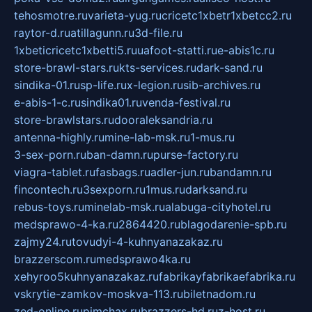
tehosmotre.ru
varieta-yug.ru
cricetc1xbetr1xbetcc2.ru
raytor-d.ru
atillagunn.ru
3d-file.ru
1xbeticricetc1xbetti5.ru
uafoot-statti.ru
e-abis1c.ru
store-brawl-stars.ru
kts-services.ru
dark-sand.ru
sindika-01.ru
sp-life.ru
x-legion.ru
sib-archives.ru
e-abis-1-c.ru
sindika01.ru
venda-festival.ru
store-brawlstars.ru
dooraleksandria.ru
antenna-highly.ru
mine-lab-msk.ru
1-mus.ru
3-sex-porn.ru
ban-damn.ru
purse-factory.ru
viagra-tablet.ru
fasbags.ru
adler-jun.ru
bandamn.ru
fincontech.ru
3sexporn.ru
1mus.ru
darksand.ru
rebus-toys.ru
minelab-msk.ru
alabuga-cityhotel.ru
medsprawo-4-ka.ru
2864420.ru
blagodarenie-spb.ru
zajmy24.ru
tovudyi-4-kuhnyanazakaz.ru
brazzerscom.ru
medsprawo4ka.ru
xehyroo5kuhnyanazakaz.ru
fabrikayfabrikaefabrika.ru
vskrytie-zamkov-moskva-113.ru
biletnadom.ru
zed-online.ru
pimchax.ru
brazzers-hd.ru
z-host.ru