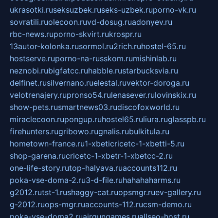
ukrasotki.ru
seksuzbek.ru
seks-uzbek.ru
porno-vk.ru
sovratili.ru
olecoon.ru
vd-dosug.ru
adonyev.ru
rbc-news.ru
porno-skvirt.ru
krospr.ru
13autor-kolonka.ru
sormol.ru
2rich.ru
hostel-65.ru
hostserve.ru
porno-na-russkom.ru
mishinlab.ru
neznobi.ru
bigfatcc.ru
habble.ru
starbucksvia.ru
delfinet.ru
silvernano.ru
elestal.ru
vektor-doroga.ru
velotrenajery.ru
pronso54.ru
lenasever.ru
lovinskix.ru
show-pets.ru
smartnews03.ru
discofoxworld.ru
miraclecoon.ru
pongup.ru
hostel65.ru
liura.ru
glasspb.ru
firehunters.ru
gribowo.ru
gnalis.ru
bulkitula.ru
hometown-france.ru
1-xbeticricetc-1-xbetti-5.ru
shop-garena.ru
cricetc-1-xbetr-1-xbetcc-2.ru
one-life-story.ru
top-halyava.ru
accounts112.ru
poka-vse-doma-2.ru
3-d-file.ru
hahahaharms.ru
g2012.ru
tst-1.ru
shaggy-cat.ru
opsmgr.ru
ev-gallery.ru
g-2012.ru
ops-mgr.ru
accounts-112.ru
csm-demo.ru
poka-vse-doma2.ru
airgungames.ru
allseo-host.ru