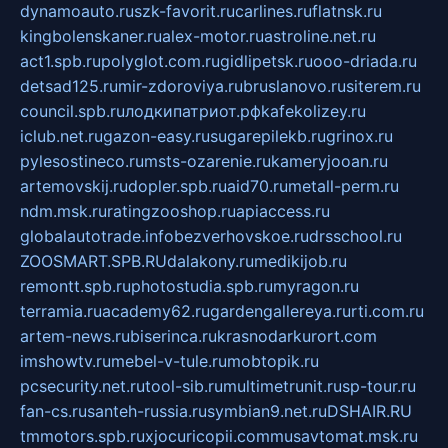
dynamoauto.ru
szk-favorit.ru
carlines.ru
flatnsk.ru
kingbolenskaner.ru
alex-motor.ru
astroline.net.ru
act1.spb.ru
polyglot.com.ru
gidlipetsk.ru
ooo-driada.ru
detsad125.ru
mir-zdoroviya.ru
bruslanovo.ru
siterem.ru
council.spb.ru
лодкипатриот.рф
kafekolizey.ru
iclub.net.ru
gazon-easy.ru
sugarepilekb.ru
grinox.ru
pylesostineco.ru
msts-ozarenie.ru
kameryjooan.ru
artemovskij.ru
dopler.spb.ru
aid70.ru
metall-perm.ru
ndm.msk.ru
ratingzooshop.ru
apiaccess.ru
globalautotrade.info
bezverhovskoe.ru
drsschool.ru
ZOOSMART.SPB.RU
dalakony.ru
medikijob.ru
remontt.spb.ru
photostudia.spb.ru
myragon.ru
terramia.ru
academy62.ru
gardengallereya.ru
rti.com.ru
artem-news.ru
biserinca.ru
krasnodarkurort.com
imshowtv.ru
mebel-v-tule.ru
mobtopik.ru
pcsecurity.net.ru
tool-sib.ru
multimetrunit.ru
sp-tour.ru
fan-cs.ru
santeh-russia.ru
symbian9.net.ru
DSHAIR.RU
tmmotors.spb.ru
xjocuricopii.com
musavtomat.msk.ru