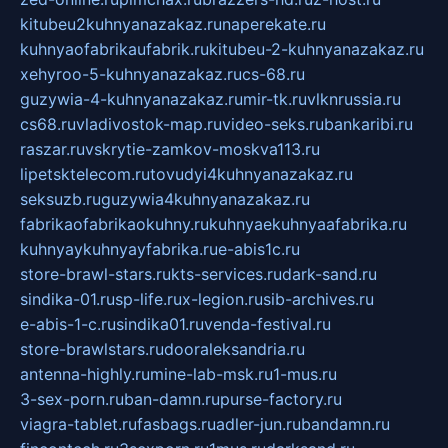
kitubeu2kuhnyanazakaz.ru
naperekate.ru
kuhnyaofabrikaufabrik.ru
kitubeu-2-kuhnyanazakaz.ru
xehyroo-5-kuhnyanazakaz.ru
cs-68.ru
guzywia-4-kuhnyanazakaz.ru
mir-tk.ru
vlknrussia.ru
cs68.ru
vladivostok-map.ru
video-seks.ru
bankaribi.ru
raszar.ru
vskrytie-zamkov-moskva113.ru
lipetsktelecom.ru
tovudyi4kuhnyanazakaz.ru
seksuzb.ru
guzywia4kuhnyanazakaz.ru
fabrikaofabrikaokuhny.ru
kuhnyaekuhnyaafabrika.ru
kuhnyaykuhnyayfabrika.ru
e-abis1c.ru
store-brawl-stars.ru
kts-services.ru
dark-sand.ru
sindika-01.ru
sp-life.ru
x-legion.ru
sib-archives.ru
e-abis-1-c.ru
sindika01.ru
venda-festival.ru
store-brawlstars.ru
dooraleksandria.ru
antenna-highly.ru
mine-lab-msk.ru
1-mus.ru
3-sex-porn.ru
ban-damn.ru
purse-factory.ru
viagra-tablet.ru
fasbags.ru
adler-jun.ru
bandamn.ru