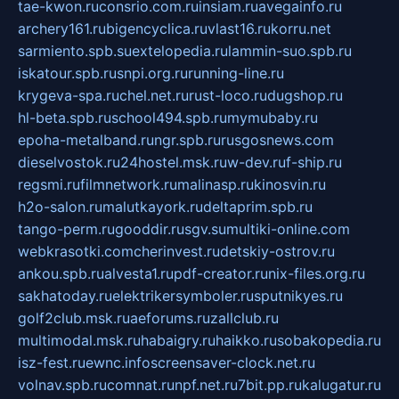
tae-kwon.ru
consrio.com.ru
insiam.ru
avegainfo.ru
archery161.ru
bigencyclica.ru
vlast16.ru
korru.net
sarmiento.spb.su
extelopedia.ru
lammin-suo.spb.ru
iskatour.spb.ru
snpi.org.ru
running-line.ru
krygeva-spa.ru
chel.net.ru
rust-loco.ru
dugshop.ru
hl-beta.spb.ru
school494.spb.ru
mymubaby.ru
epoha-metalband.ru
ngr.spb.ru
rusgosnews.com
dieselvostok.ru
24hostel.msk.ru
w-dev.ru
f-ship.ru
regsmi.ru
filmnetwork.ru
malinasp.ru
kinosvin.ru
h2o-salon.ru
malutkayork.ru
deltaprim.spb.ru
tango-perm.ru
gooddir.ru
sgv.su
multiki-online.com
webkrasotki.com
cherinvest.ru
detskiy-ostrov.ru
ankou.spb.ru
alvesta1.ru
pdf-creator.ru
nix-files.org.ru
sakhatoday.ru
elektrikersymboler.ru
sputnikyes.ru
golf2club.msk.ru
aeforums.ru
zallclub.ru
multimodal.msk.ru
habaigry.ru
haikko.ru
sobakopedia.ru
isz-fest.ru
ewnc.info
screensaver-clock.net.ru
volnav.spb.ru
comnat.ru
npf.net.ru
7bit.pp.ru
kalugatur.ru