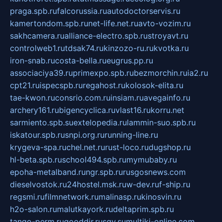
praga.spb.ru
falcorussia.ru
autodoctorservis.ru
kamertondom.spb.ru
net-life.net.ru
avto-vozim.ru
sakhcamera.ru
alliance-electro.spb.ru
stroyavt.ru
controlweb1.ru
tdsak74.ru
kinzozo-ru.ru
kvotka.ru
iron-snab.ru
costa-bella.ru
eugrus.pp.ru
associaciya39.ru
primexpo.spb.ru
bezmorchin.ru
ia2.ru
cpt21.ru
ispecspb.ru
regahost.ru
kolosok-elita.ru
tae-kwon.ru
consrio.com.ru
insiam.ru
avegainfo.ru
archery161.ru
bigencyclica.ru
vlast16.ru
korru.net
sarmiento.spb.su
extelopedia.ru
lammin-suo.spb.ru
iskatour.spb.ru
snpi.org.ru
running-line.ru
krygeva-spa.ru
chel.net.ru
rust-loco.ru
dugshop.ru
hl-beta.spb.ru
school494.spb.ru
mymubaby.ru
epoha-metalband.ru
ngr.spb.ru
rusgosnews.com
dieselvostok.ru
24hostel.msk.ru
w-dev.ru
f-ship.ru
regsmi.ru
filmnetwork.ru
malinasp.ru
kinosvin.ru
h2o-salon.ru
malutkayork.ru
deltaprim.spb.ru
tango-perm.ru
gooddir.ru
sgv.su
multiki-online.com