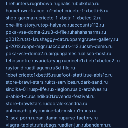
firehunters.ru
gribowo.ru
gnalis.ru
bulkitula.ru
hometown-france.ru
1-xbeticricetc-1-xbetti-5.ru
shop-garena.ru
cricetc-1-xbetr-1-xbetcc-2.ru
one-life-story.ru
top-halyava.ru
accounts112.ru
poka-vse-doma-2.ru
3-d-file.ru
hahahaharms.ru
g2012.ru
tst-1.ru
shaggy-cat.ru
opsmgr.ru
ev-gallery.ru
g-2012.ru
ops-mgr.ru
accounts-112.ru
csm-demo.ru
poka-vse-doma2.ru
airgungames.ru
allseo-host.ru
tehosmotre.ru
varieta-yug.ru
cricetc1xbetr1xbetcc2.ru
raytor-d.ru
atillagunn.ru
3d-file.ru
1xbeticricetc1xbetti5.ru
uafoot-statti.ru
e-abis1c.ru
store-brawl-stars.ru
kts-services.ru
dark-sand.ru
sindika-01.ru
sp-life.ru
x-legion.ru
sib-archives.ru
e-abis-1-c.ru
sindika01.ru
venda-festival.ru
store-brawlstars.ru
dooraleksandria.ru
antenna-highly.ru
mine-lab-msk.ru
1-mus.ru
3-sex-porn.ru
ban-damn.ru
purse-factory.ru
viagra-tablet.ru
fasbags.ru
adler-jun.ru
bandamn.ru