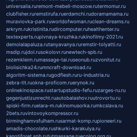
universalia.ru
remont-mebeli-moscow.ru
termomur.ru
clubfisher.ru
remstirufa.ru
erdamchi.ru
doramamama.ru
muraviovka-park.ru
worldofwoman.ru
clean-dreams.ru
arkrym.ru
kristinita.ru
dircomputer.ru
healthenter.ru
textexperts.ru
pivnaya-kruzhka.ru
kinofilmy-2021.ru
demolalapaluza.ru
tanyavanya.ru
remstir-tolyatti.ru
msdip.ru
jdol.ru
sokolovr.ru
newtech-spb.ru
rezemkleim.ru
massage-tai.ru
seonub.ru
zvonitut.ru
biolisichka24.ru
mncraft-download.ru
algoritm-sistema.ru
godflesh.ru
ru-industria.ru
zebra-tlt.ru
okna-proficom.ru
erynok.ru
onlinekinospace.ru
startupstudio-fefu.ru
zarges-ru.ru
gegenjustizunrecht.ru
autobalashov.ru
utrovortu.ru
spiski-firm.ru
elara-m.ru
kinomusorka.ru
mkcslava.ru
2bets.ru
vintovoykompressor.ru
birminghamvsfulham.ru
sarmat-komp.ru
pioneeri.ru
amadis-chocolate.ru
shkurki-karakulya.ru
kanotiforet.spb.ru
tutmassage.ru
ecolog.org.ru