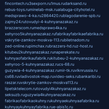
fincontech.ru
3sexporn.ru
1mus.ru
darksand.ru
rebus-toys.ru
minelab-msk.ru
alabuga-cityhotel.ru
medsprawo-4-ka.ru
2864420.ru
blagodarenie-spb.ru
zajmy24.ru
tovudyi-4-kuhnyanazakaz.ru
brazzerscom.ru
medsprawo4ka.ru
xehyroo5kuhnyanazakaz.ru
fabrikayfabrikaefabrika.ru
vskrytie-zamkov-moskva-113.ru
biletnadom.ru
zed-online.ru
pimchax.ru
brazzers-hd.ru
z-host.ru
kitubeu2kuhnyanazakaz.ru
naperekate.ru
kuhnyaofabrikaufabrik.ru
kitubeu-2-kuhnyanazakaz.ru
xehyroo-5-kuhnyanazakaz.ru
cs-68.ru
guzywia-4-kuhnyanazakaz.ru
mir-tk.ru
vlknrussia.ru
cs68.ru
vladivostok-map.ru
video-seks.ru
bankaribi.ru
raszar.ru
vskrytie-zamkov-moskva113.ru
lipetsktelecom.ru
tovudyi4kuhnyanazakaz.ru
seksuzb.ru
guzywia4kuhnyanazakaz.ru
fabrikaofabrikaokuhny.ru
kuhnyaekuhnyaafabrika.ru
kuhnyaykuhnyayfabrika.ru
e-abis1c.ru