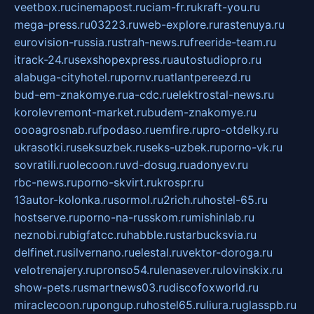
veetbox.ru
cinemapost.ru
ciam-fr.ru
kraft-you.ru
mega-press.ru
03223.ru
web-explore.ru
rastenuya.ru
eurovision-russia.ru
strah-news.ru
freeride-team.ru
itrack-24.ru
sexshopexpress.ru
autostudiopro.ru
alabuga-cityhotel.ru
pornv.ru
atlantpereezd.ru
bud-em-znakomye.ru
a-cdc.ru
elektrostal-news.ru
korolevremont-market.ru
budem-znakomye.ru
oooagrosnab.ru
fpodaso.ru
emfire.ru
pro-otdelky.ru
ukrasotki.ru
seksuzbek.ru
seks-uzbek.ru
porno-vk.ru
sovratili.ru
olecoon.ru
vd-dosug.ru
adonyev.ru
rbc-news.ru
porno-skvirt.ru
krospr.ru
13autor-kolonka.ru
sormol.ru
2rich.ru
hostel-65.ru
hostserve.ru
porno-na-russkom.ru
mishinlab.ru
neznobi.ru
bigfatcc.ru
habble.ru
starbucksvia.ru
delfinet.ru
silvernano.ru
elestal.ru
vektor-doroga.ru
velotrenajery.ru
pronso54.ru
lenasever.ru
lovinskix.ru
show-pets.ru
smartnews03.ru
discofoxworld.ru
miraclecoon.ru
pongup.ru
hostel65.ru
liura.ru
glasspb.ru