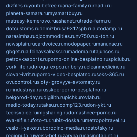
dizfiles.ru
youtubefree.ru
aria-family.ru
roadli.ru
planeta-samara.ru
mysmartbuy.ru
matrasy-kemerovo.ru
ashanet.ru
trade-farm.ru
dotcustoms.ru
domizbrusa9x12spb.ru
autodamp.ru
narasimha.ru
djcommodities.ru
nv750.ru
x-ton.ru
newsplain.ru
cardvoice.ru
modopaper.ru
manunae.ru
gbget.ru
alfeihavsalnassr.ru
madoma.ru
tajuncos.ru
petrovkasports.ru
porno-online-besplatno.ru
splclub.ru
york-life.ru
doroga-expo.ru
ribery.ru
cleanmedicine.ru
slovar-ivrit.ru
porno-video-besplatno.ru
seks-365.ru
ovucontrol.ru
sloty-igrovyye-avtomaty.ru
ru-industriya.ru
russkoe-porno-besplatno.ru
belgorod-day.ru
digilith.ru
pichkurovlab.ru
medic-today.ru
taksu.ru
comp123.ru
don-ykt.ru
teensvoice.ru
imgsharing.ru
domashnee-porno.ru
eva-elfie.ru
foto-tur.ru
biz-doska.ru
metropoltravel.ru
veslo-i-yakor.ru
borodino-media.ru
rostotsky.ru
regionufa.ru
weiss-bet.ru
zaryna.ru
casinotablet.ru