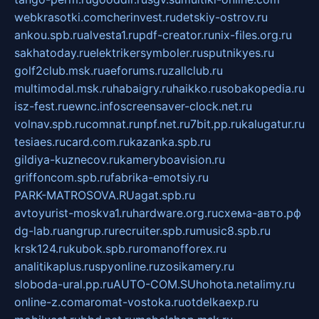
webkrasotki.com
cherinvest.ru
detskiy-ostrov.ru
ankou.spb.ru
alvesta1.ru
pdf-creator.ru
nix-files.org.ru
sakhatoday.ru
elektrikersymboler.ru
sputnikyes.ru
golf2club.msk.ru
aeforums.ru
zallclub.ru
multimodal.msk.ru
habaigry.ru
haikko.ru
sobakopedia.ru
isz-fest.ru
ewnc.info
screensaver-clock.net.ru
volnav.spb.ru
comnat.ru
npf.net.ru
7bit.pp.ru
kalugatur.ru
tesiaes.ru
card.com.ru
kazanka.spb.ru
gildiya-kuznecov.ru
kameryboavision.ru
griffoncom.spb.ru
fabrika-emotsiy.ru
PARK-MATROSOVA.RU
agat.spb.ru
avtoyurist-moskva1.ru
hardware.org.ru
схема-авто.рф
dg-lab.ru
angrup.ru
recruiter.spb.ru
music8.spb.ru
krsk124.ru
kubok.spb.ru
romanofforex.ru
analitikaplus.ru
spyonline.ru
zosikamery.ru
sloboda-ural.pp.ru
AUTO-COM.SU
hohota.net
alimy.ru
online-z.com
aromat-vostoka.ru
otdelkaexp.ru