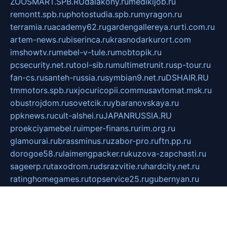
ZOOSMART.SPB.RU
dalakony.ru
medikijob.ru
remontt.spb.ru
photostudia.spb.ru
myragon.ru
terramia.ru
academy62.ru
gardengallereya.ru
rti.com.ru
artem-news.ru
biserinca.ru
krasnodarkurort.com
imshowtv.ru
mebel-v-tule.ru
mobtopik.ru
pcsecurity.net.ru
tool-sib.ru
multimetrunit.ru
sp-tour.ru
fan-cs.ru
santeh-russia.ru
symbian9.net.ru
DSHAIR.RU
tmmotors.spb.ru
xjocuricopii.com
musavtomat.msk.ru
obustrojdom.ru
sovetcik.ru
ybaranovskaya.ru
ppknews.ru
cult-alshei.ru
JAPANRUSSIA.RU
proekciyamebel.ru
imper-finans.ru
rim.org.ru
glamourai.ru
brassminus.ru
zabor-pro.ru
ftn.pp.ru
dorogoe58.ru
laimengpacker.ru
kuzova-zapchasti.ru
sageerp.ru
taxodrom.ru
dsrazvitie.ru
hardcity.net.ru
ratinghomegames.ru
topservice25.ru
gubernyan.ru
gtglasslined.ru
ii4.ru
tssport.spb.ru
andorra24.com
blackwallstreet.ru
oboimos.ru
optim-doors.com.ru
ikuch.ru
nycr.org.ru
npa21.ru
vremya-ch.spb.ru