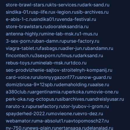
store-brawl-stars.ru
kts-services.ru
dark-sand.ru
sindika-01.ru
sp-life.ru
x-legion.ru
sib-archives.ru
e-abis-1-c.ru
sindika01.ru
venda-festival.ru
store-brawlstars.ru
dooraleksandria.ru
antenna-highly.ru
mine-lab-msk.ru
1-mus.ru
3-sex-porn.ru
ban-damn.ru
purse-factory.ru
viagra-tablet.ru
fasbags.ru
adler-jun.ru
bandamn.ru
fincontech.ru
3sexporn.ru
1mus.ru
darksand.ru
rebus-toys.ru
minelab-msk.ru
rtdco.ru
seo-prodvizhenie-sajtov-stroitelnyh-kompanij.ru
card-voice.ru
rulonnyygazon177.ru
snow-guard.ru
domizbrusa-9x12spb.ru
demaholding.ru
aalse.ru
a380club.ru
argentinamia.ru
perkoka.ru
movie-one.ru
perk-oka.ru
g-octopus.ru
sibarchives.ru
andreislyusar.ru
naruto-x.ru
pursefactory.ru
tor-lyubov-i-grom.ru
spayderhed-2022.ru
movieone.ru
evro-dez.ru
webamator.ru
ma-absolut1.ru
avtopomosch27.ru
nv-750.ru
news-plain.ru
nertansaga.ru
delanalad.ru