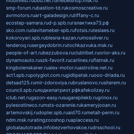
mobilvest.ru
bbd.net.ru
mebelshop.msk.ru
smp-forum.ru
bastion-td.ru
kosmoscreative.ru
avrmotors.ru
art-galadesign.ru
tiffany-c.ru
ecostep-samara.ru
d-p.spb.ru
галактика73.рф
sko.com.ru
davitamebel-spb.ru
fotsis.ru
tesiaes.ru
kokoroyari.spb.ru
blesna-kazan.ru
mossilver.ru
lenderoq.ru
sergeydobrin.ru
tochkazvuka.msk.ru
people-of-art.ru
bezzubova.ru
clubtibet.ru
orior-aks.ru
dynamoauto.ru
szk-favorit.ru
carlines.ru
flatnsk.ru
kingbolenskaner.ru
alex-motor.ru
astroline.net.ru
act1.spb.ru
polyglot.com.ru
gidlipetsk.ru
ooo-driada.ru
detsad125.ru
mir-zdoroviya.ru
bruslanovo.ru
siterem.ru
council.spb.ru
лодкипатриот.рф
kafekolizey.ru
iclub.net.ru
gazon-easy.ru
sugarepilekb.ru
grinox.ru
pylesostineco.ru
msts-ozarenie.ru
kameryjooan.ru
artemovskij.ru
dopler.spb.ru
aid70.ru
metall-perm.ru
ndm.msk.ru
ratingzooshop.ru
apiaccess.ru
globalautotrade.info
bezverhovskoe.ru
drsschool.ru